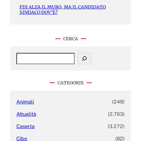
FDI ALZA IL MURO, MA IL CANDIDATO
SINDACO DOV’È?
CERCA
S
e
a
r
c
CATEGORIE
h
Animali
(249)
Attualità
(2.763)
Caserta
(3.272)
Cibo
(82)