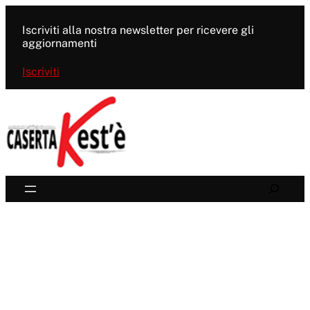
Vai
al
Iscriviti alla nostra newsletter per ricevere gli
contenuto
aggiornamenti
Iscriviti
Search