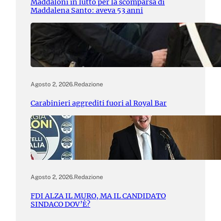
Maddaloni in lutto per la scomparsa di
Maddalena Santo: aveva 53 anni
Agosto 2, 2026
.
Redazione
Carabinieri aggrediti fuori al Royal Bar
Agosto 2, 2026
.
Redazione
FDI ALZA IL MURO, MA IL CANDIDATO
SINDACO DOV’È?