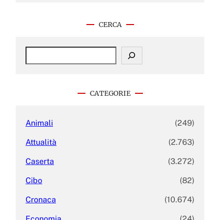
CERCA
S
e
a
r
c
CATEGORIE
h
Animali
(249)
Attualità
(2.763)
Caserta
(3.272)
Cibo
(82)
Cronaca
(10.674)
Economia
(24)