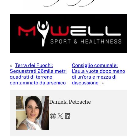
«
Terra dei Fuochi:
Consiglio comunale:
Sequestrati 26mila metri
L’aula vuota dopo meno
quadrati di terreno
di un’ora e mezza di
contaminato da arsenico
discussione
»
Daniela Petrache
WordPress
X
LinkedIn