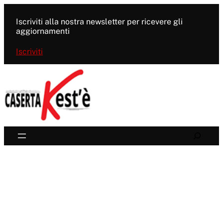
Vai
al
Iscriviti alla nostra newsletter per ricevere gli
contenuto
aggiornamenti
Iscriviti
Search