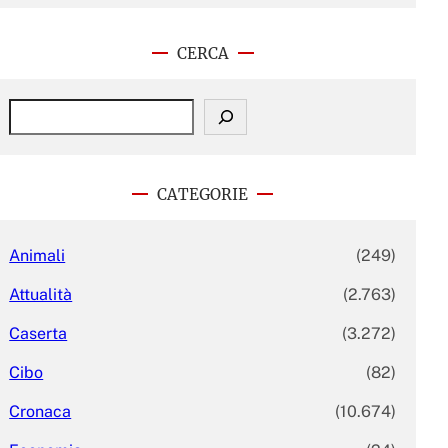
CERCA
S
e
a
r
c
CATEGORIE
h
Animali
(249)
Attualità
(2.763)
Caserta
(3.272)
Cibo
(82)
Cronaca
(10.674)