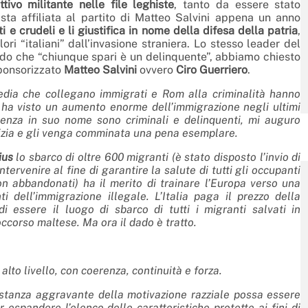
ivo militante nelle file leghiste
, tanto da essere stato
sta affiliata al partito di Matteo Salvini appena un anno
i e crudeli e li giustifica in nome della difesa della patria
,
ori “italiani” dall’invasione straniera. Lo stesso leader del
endo che “chiunque spari è un delinquente”, abbiamo chiesto
sponsorizzato
Matteo Salvini
ovvero
Ciro Guerriero
.
i media che collegano immigrati e Rom alla criminalità hanno
 ha visto un aumento enorme dell’immigrazione negli ultimi
lenza in suo nome sono criminali e delinquenti, mi auguro
stizia e gli venga comminata una pena esemplare.
ius
lo sbarco di oltre 600 migranti (è stato disposto l’invio di
rvenire al fine di garantire la salute di tutti gli occupanti
non abbandonati)
ha il merito di trainare l’Europa verso una
 dell’immigrazione illegale. L’Italia paga il prezzo della
essere il luogo di sbarco di tutti i migranti salvati in
occorso maltese. Ma ora il dado è tratto.
lto livello, con coerenza, continuità e forza.
costanza aggravante della motivazione razziale possa essere
espandere l’elenco delle caratteristiche protette ai fini di