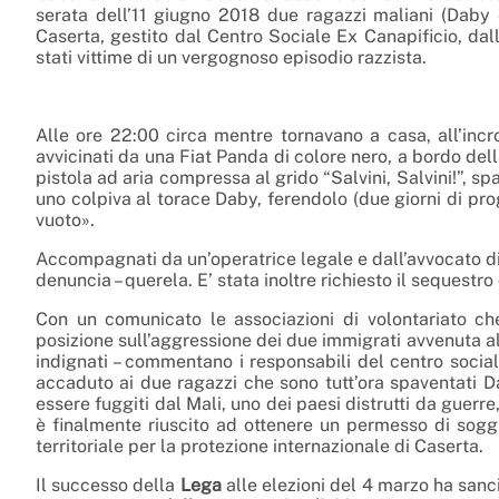
serata dell’11 giugno 2018 due ragazzi maliani (Daby
Caserta, gestito dal Centro Sociale Ex Canapificio, dal
stati vittime di un vergognoso episodio razzista.
Alle ore 22:00 circa mentre tornavano a casa, all’incr
avvicinati da una Fiat Panda di colore nero, a bordo del
pistola ad aria compressa al grido “Salvini, Salvini!”, sp
uno colpiva al torace Daby, ferendolo (due giorni di prog
vuoto».
Accompagnati da un’operatrice legale e dall’avvocato 
denuncia – querela. E’ stata inoltre richiesto il sequestr
Con un comunicato le associazioni di volontariato che 
posizione sull’aggressione dei due immigrati avvenuta 
indignati – commentano i responsabili del centro social
accaduto ai due ragazzi che sono tutt’ora spaventati Da
essere fuggiti dal Mali, uno dei paesi distrutti da guerre
è finalmente riuscito ad ottenere un permesso di soggi
territoriale per la protezione internazionale di Caserta.
Il successo della
Lega
alle elezioni del 4 marzo ha sancit