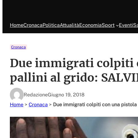
Home
Cronaca
Politica
Attualità
Economia
Sport
Eventi
Sa
Cronaca
Due immigrati colpiti 
pallini al grido: SALV
Redazione
Giugno 19, 2018
Home
>
Cronaca
>
Due immigrati colpiti con una pistola