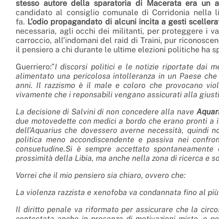
stesso autore della sparatoria di Macerata era un att
candidato al consiglio comunale di Corridonia nella li
fa.
L’odio propagandato di alcuni incita a gesti scellerat
necessaria, agli occhi dei militanti, per proteggere i val
carroccio, all’indomani del raid di Traini, pur riconosc
il pensiero a chi durante le ultime elezioni politiche ha 
Guerriero:”
I discorsi politici e le notizie riportate da
alimentato una pericolosa intolleranza in un Paese che
anni. Il razzismo è il male e coloro che provocano vio
vivamente che i reponsabili vengano assicurati alla giu
La decisione di Salvini di non concedere alla nave
Aquar
due motovedette con medici a bordo che erano pronti a inte
dell’Aquarius che dovessero averne necessità, quindi 
politica meno accondiscendente e passiva nei confronti
consuetudine.Si è sempre accettato spontaneamente di 
prossimità della Libia, ma anche nella zona di ricerca e s
Vorrei che il mio pensiero sia chiaro, ovvero che:
La violenza razzista e xenofoba va condannata fino al più a
Il diritto penale va riformato per assicurare che la cir
contestata anche in presenza di motivazioni miste, e per 