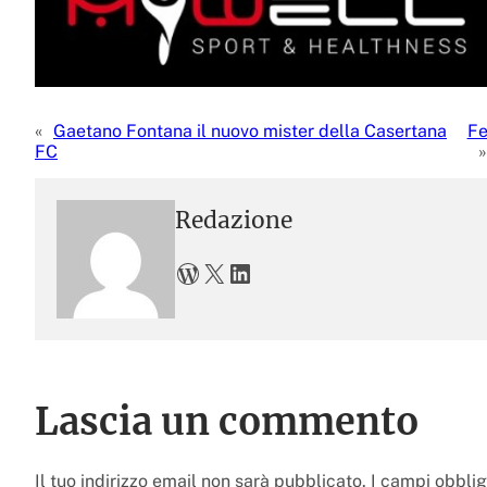
«
Gaetano Fontana il nuovo mister della Casertana
Fe
FC
»
Redazione
WordPress
X
LinkedIn
Lascia un commento
Il tuo indirizzo email non sarà pubblicato.
I campi obbli