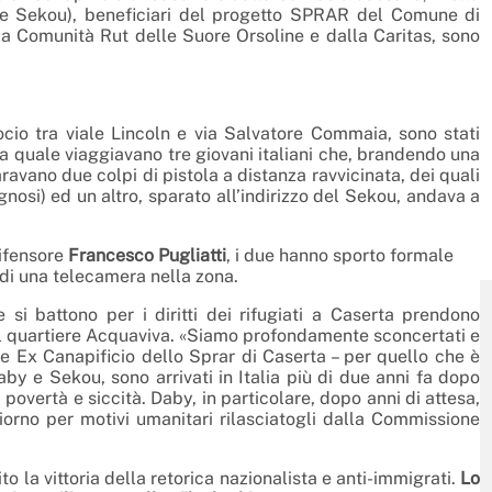
 e Sekou), beneficiari del progetto SPRAR del Comune di
la Comunità Rut delle Suore Orsoline e dalla Caritas, sono
ocio tra viale Lincoln e via Salvatore Commaia, sono stati
la quale viaggiavano tre giovani italiani che, brandendo una
aravano due colpi di pistola a distanza ravvicinata, dei quali
nosi) ed un altro, sparato all’indirizzo del Sekou, andava a
difensore
Francesco Pugliatti
, i due hanno sporto formale
o di una telecamera nella zona.
si battono per i diritti dei rifugiati a Caserta prendono
al quartiere Acquaviva. «Siamo profondamente sconcertati e
e Ex Canapificio dello Sprar di Caserta – per quello che è
by e Sekou, sono arrivati in Italia più di due anni fa dopo
, povertà e siccità. Daby, in particolare, dopo anni di attesa,
orno per motivi umanitari rilasciatogli dalla Commissione
o la vittoria della retorica nazionalista e anti-immigrati.
Lo