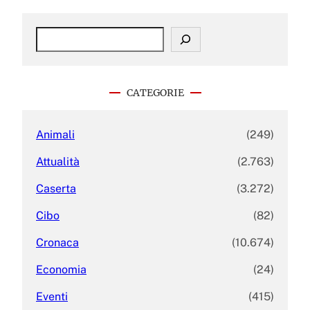
S
e
a
r
c
CATEGORIE
h
Animali
(249)
Attualità
(2.763)
Caserta
(3.272)
Cibo
(82)
Cronaca
(10.674)
Economia
(24)
Eventi
(415)