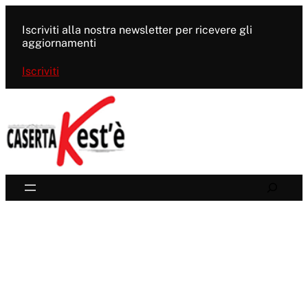
Vai
al
Iscriviti alla nostra newsletter per ricevere gli
contenuto
aggiornamenti
Iscriviti
Search