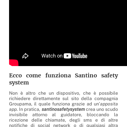
Ecco come funziona Santino safety
system
Non è altro che un dispositivo, che è possibile
richiedere direttamente sul sito della compagnia
Groupama, il quale funziona grazie ad un’
apposita
app
. In pratica,
santinosafetysystem
crea uno scudo
invisibile attorno al guidatore, bloccando la
ricezione delle chiamate, degli sms e di altre
notifiche di social network o di qualsiasi altra