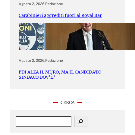
Agosto 2, 2026
.
Redazione
Carabinieri aggrediti fuori al Royal Bar
Agosto 2, 2026
.
Redazione
FDI ALZA IL MURO, MA IL CANDIDATO
SINDACO DOV’È?
CERCA
S
e
a