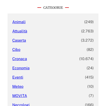
r
c
CATEGORIE
h
Animali
(249)
Attualità
(2.763)
Caserta
(3.272)
Cibo
(82)
Cronaca
(10.674)
Economia
(24)
Eventi
(415)
Meteo
(10)
MOVITA
(7)
Necrologi
(166)