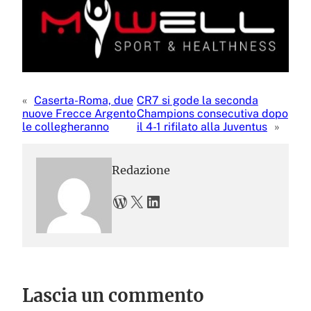
«
Caserta-Roma, due
CR7 si gode la seconda
nuove Frecce Argento
Champions consecutiva dopo
le collegheranno
il 4-1 rifilato alla Juventus
»
Redazione
WordPress
X
LinkedIn
Lascia un commento