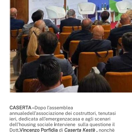
CASERTA –
Dopo l’assemblea
annualedell’associazione dei costruttori, tenutasi
ieri, dedicata all’emergenzacasa e agli scenari
dell’housing sociale
i
nterviene sulla questione il
Dott
.Vincenzo Porfidia
di
Caserta Kestè
,
nonchè