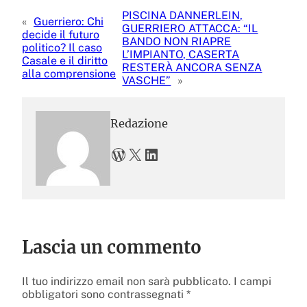
PISCINA DANNERLEIN,
«
Guerriero: Chi
GUERRIERO ATTACCA: “IL
decide il futuro
BANDO NON RIAPRE
politico? Il caso
L’IMPIANTO, CASERTA
Casale e il diritto
RESTERÀ ANCORA SENZA
alla comprensione
VASCHE”
»
Redazione
WordPress
X
LinkedIn
Lascia un commento
Il tuo indirizzo email non sarà pubblicato.
I campi
obbligatori sono contrassegnati
*