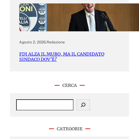
Agosto 2, 2026
.
Redazione
FDI ALZA IL MURO, MA IL CANDIDATO
SINDACO DOV’È?
CERCA
S
e
a
r
c
CATEGORIE
h