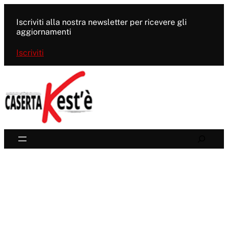
Vai
al
Iscriviti alla nostra newsletter per ricevere gli
contenuto
aggiornamenti
Iscriviti
Search