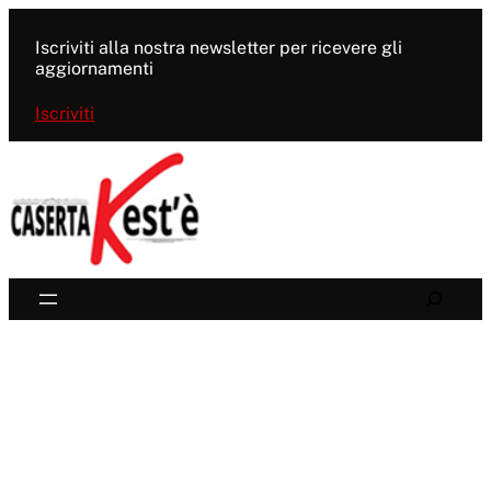
Vai
al
Iscriviti alla nostra newsletter per ricevere gli
contenuto
aggiornamenti
Iscriviti
Search