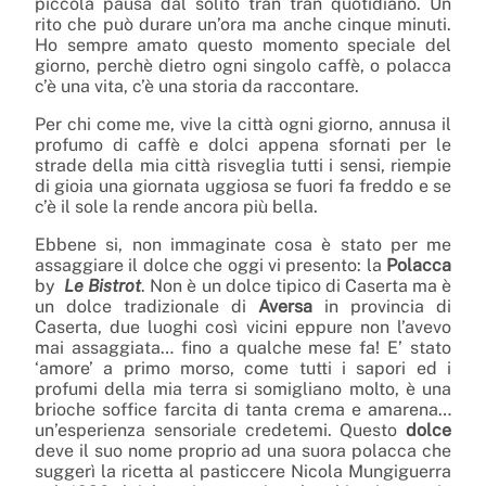
piccola pausa dal solito tran tran quotidiano. Un
rito che può durare un’ora ma anche cinque minuti.
Ho sempre amato questo momento speciale del
giorno, perchè dietro ogni singolo caffè, o polacca
c’è una vita, c’è una storia da raccontare.
Per chi come me, vive la città ogni giorno, annusa il
profumo di caffè e dolci appena sfornati per le
strade della mia città risveglia tutti i sensi, riempie
di gioia una giornata uggiosa se fuori fa freddo e se
c’è il sole la rende ancora più bella.
Ebbene si, non immaginate cosa è stato per me
assaggiare il dolce che oggi vi presento: la
Polacca
by
Le Bistrot
. Non è un dolce tipico di Caserta ma è
un dolce tradizionale di
Aversa
in provincia di
Caserta, due luoghi così vicini eppure non l’avevo
mai assaggiata… fino a qualche mese fa! E’ stato
‘amore’ a primo morso, come tutti i sapori ed i
profumi della mia terra si somigliano molto, è una
brioche soffice farcita di tanta crema e amarena…
un’esperienza sensoriale credetemi. Questo
dolce
deve il suo nome proprio ad una suora polacca che
suggerì la ricetta al pasticcere Nicola Mungiguerra