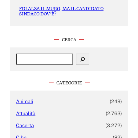
FDI ALZA IL MURO, MA IL CANDIDATO
SINDACO DOV’È?
CERCA
S
e
a
r
c
CATEGORIE
h
Animali
(249)
Attualità
(2.763)
Caserta
(3.272)
Cibo
(82)