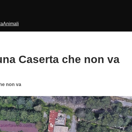
ra
Animali
 una Caserta che non va
che non va