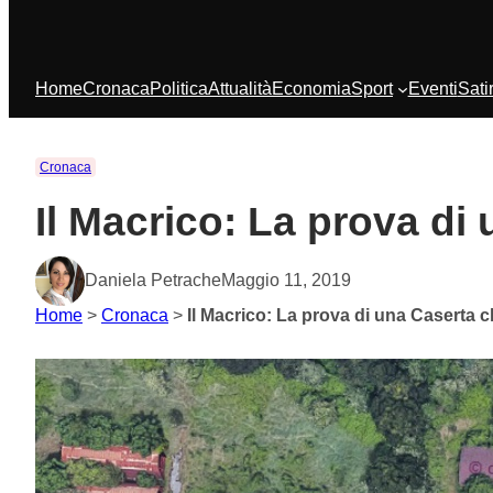
Home
Cronaca
Politica
Attualità
Economia
Sport
Eventi
Sati
Cronaca
Il Macrico: La prova di
Daniela Petrache
Maggio 11, 2019
Home
>
Cronaca
>
Il Macrico: La prova di una Caserta 