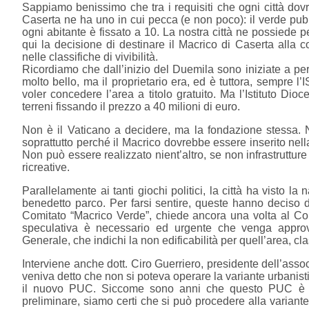
Sappiamo benissimo che tra i requisiti che ogni città dovre
Caserta ne ha uno in cui pecca (e non poco): il verde pubb
ogni abitante è fissato a 10. La nostra città ne possiede 
qui la decisione di destinare il Macrico di Caserta alla 
nelle classifiche di vivibilità.
Ricordiamo che dall’inizio del Duemila sono iniziate a pe
molto bello, ma il proprietario era, ed è tuttora, sempre l’
voler concedere l’area a titolo gratuito. Ma l’Istituto Dio
terreni fissando il prezzo a 40 milioni di euro.
Non è il Vaticano a decidere, ma la fondazione stessa. No
soprattutto perché il Macrico dovrebbe essere inserito nel
Non può essere realizzato nient’altro, se non infrastrutture d
ricreative.
Parallelamente ai tanti giochi politici, la città ha visto la
benedetto parco. Per farsi sentire, queste hanno deciso di
Comitato “Macrico Verde”, chiede ancora una volta al Com
speculativa è necessario ed urgente che venga approv
Generale, che indichi la non edificabilità per quell’area, 
Interviene anche dott. Ciro Guerriero, presidente dell’asso
veniva detto che non si poteva operare la variante urbanist
il nuovo PUC. Siccome sono anni che questo PUC è in
preliminare, siamo certi che si può procedere alla variant