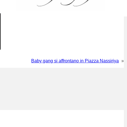
Baby gang si affrontano in Piazza Nassiriya
»