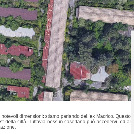
 notevoli dimensioni: stiamo parlando dell’ex Macrico. Questo
est della città. Tuttavia nessun casertano può accedervi, ed al
etazione.