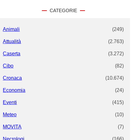
r
c
CATEGORIE
h
Animali
(249)
Attualità
(2.763)
Caserta
(3.272)
Cibo
(82)
Cronaca
(10.674)
Economia
(24)
Eventi
(415)
Meteo
(10)
MOVITA
(7)
Necrologi
(166)