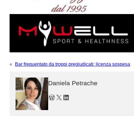
«
Bar frequentato da troppi pregiudicati: licenza sospesa
Daniela Petrache
WordPress
X
LinkedIn