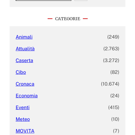
a
r
c
CATEGORIE
h
Animali
(249)
Attualità
(2.763)
Caserta
(3.272)
Cibo
(82)
Cronaca
(10.674)
Economia
(24)
Eventi
(415)
Meteo
(10)
MOVITA
(7)