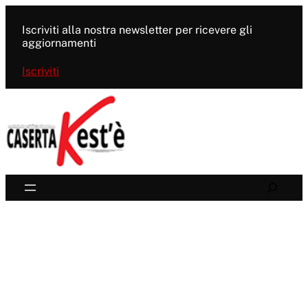
Vai
al
Iscriviti alla nostra newsletter per ricevere gli
contenuto
aggiornamenti
Iscriviti
Search