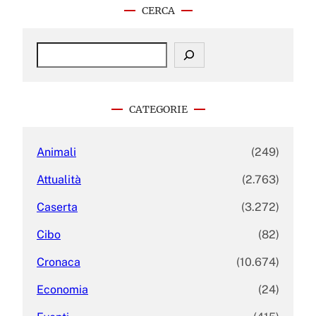
CERCA
S
e
a
r
c
CATEGORIE
h
Animali
(249)
Attualità
(2.763)
Caserta
(3.272)
Cibo
(82)
Cronaca
(10.674)
Economia
(24)