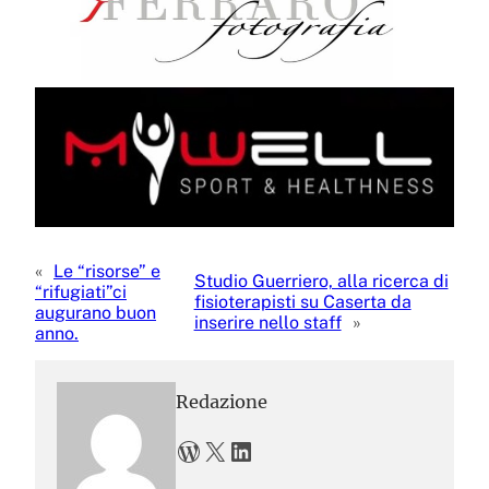
«
Le “risorse” e
Studio Guerriero, alla ricerca di
“rifugiati”ci
fisioterapisti su Caserta da
augurano buon
inserire nello staff
»
anno.
Redazione
WordPress
X
LinkedIn