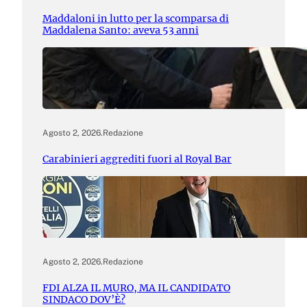
Maddaloni in lutto per la scomparsa di
Maddalena Santo: aveva 53 anni
Agosto 2, 2026
.
Redazione
Carabinieri aggrediti fuori al Royal Bar
Agosto 2, 2026
.
Redazione
FDI ALZA IL MURO, MA IL CANDIDATO
SINDACO DOV’È?