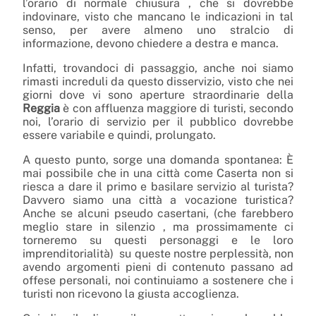
l’orario di normale chiusura , che si dovrebbe
indovinare, visto che mancano le indicazioni in tal
senso, per avere almeno uno stralcio di
informazione, devono chiedere a destra e manca.
Infatti, trovandoci di passaggio, anche noi siamo
rimasti increduli da questo disservizio, visto che
nei
giorni dove vi sono aperture straordinarie della
Reggia
è con affluenza maggiore di turisti, secondo
noi, l’orario di servizio per il pubblico dovrebbe
essere variabile e quindi, prolungato.
A questo punto, sorge una domanda spontanea: È
mai possibile che in una città come Caserta non si
riesca a dare il primo e basilare servizio al turista?
Davvero siamo una città a vocazione turistica?
Anche se alcuni pseudo casertani, (che farebbero
meglio stare in silenzio , ma prossimamente ci
torneremo su questi personaggi e le loro
imprenditorialità) su queste nostre perplessità, non
avendo argomenti pieni di contenuto passano ad
offese personali, noi continuiamo a sostenere che i
turisti non ricevono la giusta accoglienza.