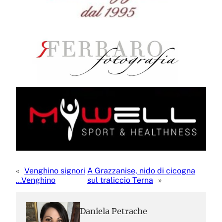
«
Venghino signori
A Grazzanise, nido di cicogna
…Venghino
sul traliccio Terna
»
Daniela Petrache