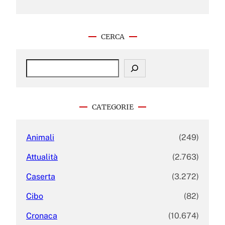
CERCA
S
e
a
r
c
CATEGORIE
h
Animali
(249)
Attualità
(2.763)
Caserta
(3.272)
Cibo
(82)
Cronaca
(10.674)