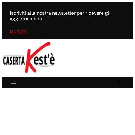
Vai
al
Iscriviti alla nostra newsletter per ricevere gli
contenuto
aggiornamenti
Iscriviti
Search