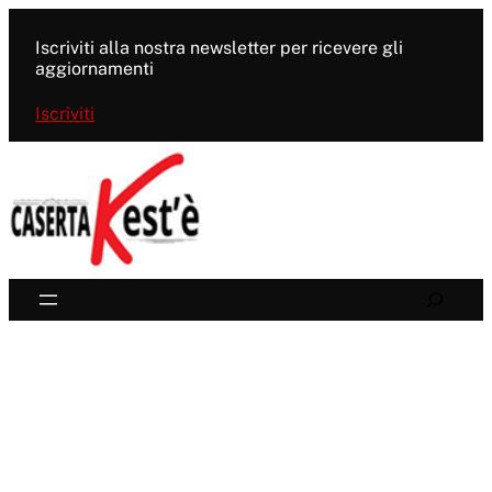
Vai
al
Iscriviti alla nostra newsletter per ricevere gli
contenuto
aggiornamenti
Iscriviti
Search