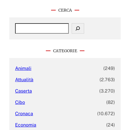
CERCA
S
e
a
r
c
CATEGORIE
h
Animali
(249)
Attualità
(2.763)
Caserta
(3.270)
Cibo
(82)
Cronaca
(10.672)
Economia
(24)