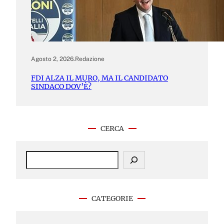
Agosto 2, 2026
.
Redazione
FDI ALZA IL MURO, MA IL CANDIDATO
SINDACO DOV’È?
CERCA
S
e
a
r
c
CATEGORIE
h