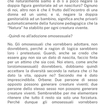
che naturalmente siamo e di lì a poco negare la
doppia figura genitoriale ad un nascituro? Ognuno
di noi, altro non è che il frutto dell’incontro di una
donna ed un uomo; e sì, negare la doppia
genitorialità ad un bambino, significa anche privarli
automaticamente della funzione pedagogica che la
“Natura” ha stabilito per ogni creatura vivente.
-Quindi no all’adozione omosessuale?
No. Gli omosessuali che vorrebbero adottare, non
dovrebbero, perché a ragion di logica sarebbero
loro i pretestuosi. Guardi, anche se credo che
essere gay non sia un dato di nascita, faccio finta
per un attimo che sia così. Noi etero, come anche
loro(omosessuali) dovrebbero, dobbiamo quindi
accettare la diversità secondo la natura che ci ha
dato la vita, oppure no? Secondo me è dato
imprescindibile. Orbene: Due persone di sesso
opposto possono generare creature viventi; due
persone dello stesso sesso non possono generare
creature viventi. Sembrerebbe per me elementare
ritenere che tutto il resto sia solo una forzatura.
Perché dunque gli omosessuali vorrebbero