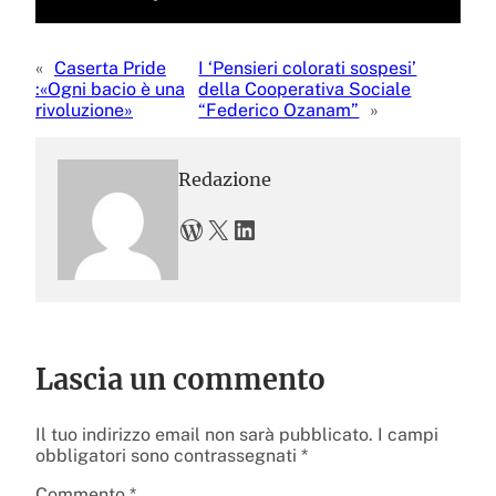
«
Caserta Pride
I ‘Pensieri colorati sospesi’
:«Ogni bacio è una
della Cooperativa Sociale
rivoluzione»
“Federico Ozanam”
»
Redazione
WordPress
X
LinkedIn
Lascia un commento
Il tuo indirizzo email non sarà pubblicato.
I campi
obbligatori sono contrassegnati
*
Commento
*