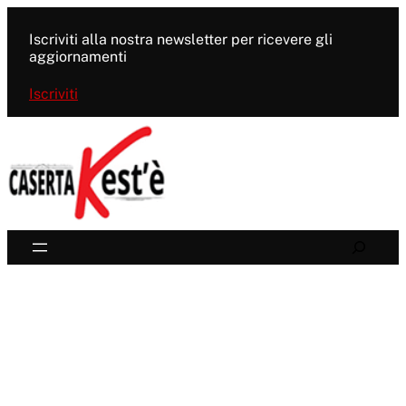
Vai
al
Iscriviti alla nostra newsletter per ricevere gli
contenuto
aggiornamenti
Iscriviti
Search