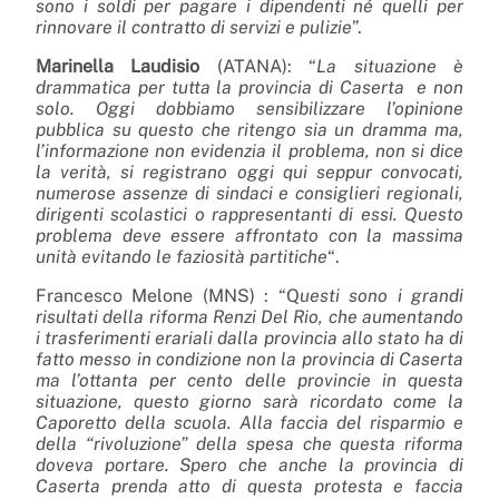
sono i soldi per pagare i dipendenti né quelli per
rinnovare il contratto di servizi e pulizie
”.
Marinella Laudisio
(ATANA): “
La situazione è
drammatica per tutta la provincia di Caserta e non
solo. Oggi dobbiamo sensibilizzare l’opinione
pubblica su questo che ritengo sia un dramma ma,
l’informazione non evidenzia il problema, non si dice
la verità, si registrano oggi qui seppur convocati,
numerose assenze di sindaci e consiglieri regionali,
dirigenti scolastici o rappresentanti di essi. Questo
problema deve essere affrontato con la massima
unità evitando le faziosità partitiche
“.
Francesco Melone (MNS) : “Q
uesti sono i grandi
risultati della riforma Renzi Del Rio, che aumentando
i trasferimenti erariali dalla provincia allo stato ha di
fatto messo in condizione non la provincia di Caserta
ma l’ottanta per cento delle provincie in questa
situazione, questo giorno sarà ricordato come la
Caporetto della scuola. Alla faccia del risparmio e
della “rivoluzione” della spesa che questa riforma
doveva portare. Spero che anche la provincia di
Caserta prenda atto di questa protesta e faccia