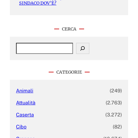
SINDACO DOV’È?
CERCA
S
e
a
r
c
CATEGORIE
h
Animali
(249)
Attualità
(2.763)
Caserta
(3.272)
Cibo
(82)