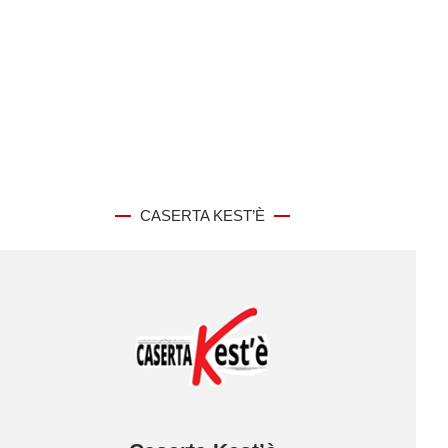
CASERTA KEST’È