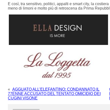
E così, tra sensitivo, politici, appalti e smart city, la cost
meno di limoni e molto più di retroscena da Prima Repubbl
«
AGGUATO ALL’ELEFANTINO: CONDANNATO IL
77ENNE ACCUSATO DEL TENTATO OMICIDIO DEI
CUGINI VISONE