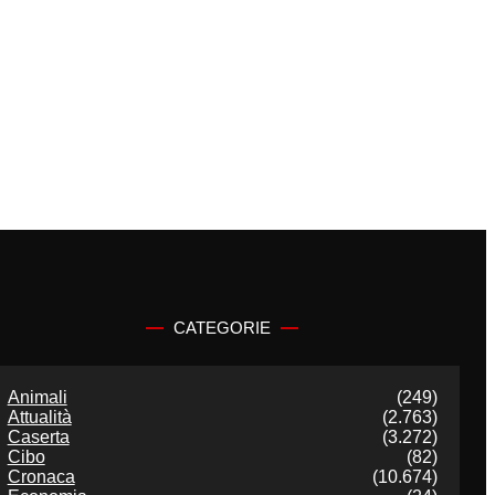
CATEGORIE
Animali
(249)
Attualità
(2.763)
Caserta
(3.272)
Cibo
(82)
Cronaca
(10.674)