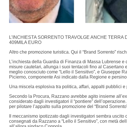
L’INCHIESTA SORRENTO TRAVOLGE ANCHE TERRA DI
409MILA EURO
Altro che promozione turistica. Qui il “Brand Sorrento” risch
L’inchiesta della Guardia di Finanza di Massa Lubrense e d
misure cautelari, allunga i suoi tentacoli fino al Casertano 
meglio conosciuto come “Lello il Sensitivo”, e Giuseppe R
Picierno, componente Asi indicato dalla Regione e persin
Una miscela esplosiva tra politica, affari, appalti pubblici 
Secondo la Procura, Razzano avrebbe agito insieme all’ex
considerato dagli investigatori il “pontiere” dell’operazione.
per pilotare l’appalto sulla promozione del “Brand Sorrento
Il meccanismo ipotizzato dagli investigatori sembra uscito d
consegnati da Razzano a “Lello il Sensitivo”, con metà de
all’allora sindaco Coppola.