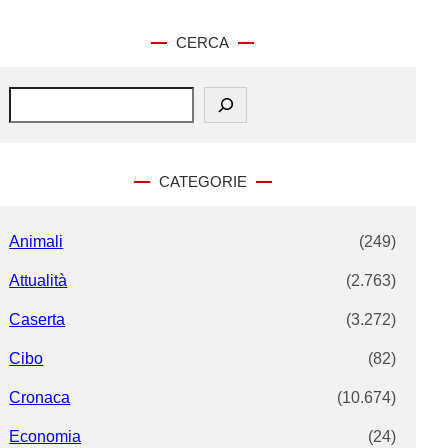
CERCA
S
e
a
r
c
CATEGORIE
h
Animali
(249)
Attualità
(2.763)
Caserta
(3.272)
Cibo
(82)
Cronaca
(10.674)
Economia
(24)