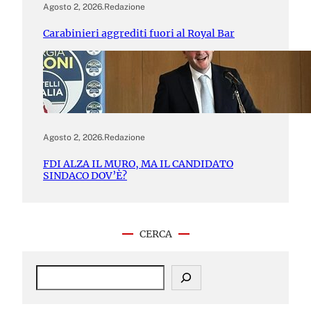
Agosto 2, 2026
.
Redazione
Carabinieri aggrediti fuori al Royal Bar
Agosto 2, 2026
.
Redazione
FDI ALZA IL MURO, MA IL CANDIDATO
SINDACO DOV’È?
CERCA
S
e
a
r