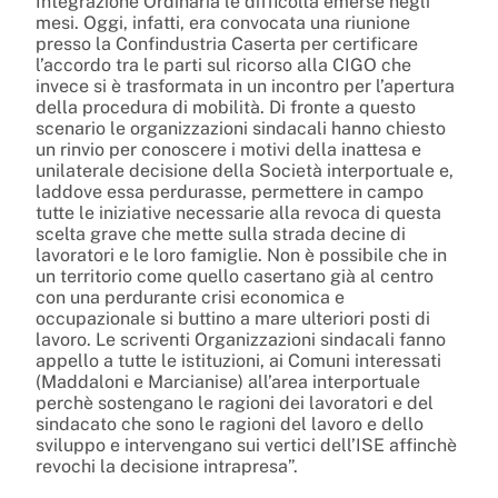
Integrazione Ordinaria le difficoltà emerse negli
mesi. Oggi, infatti, era convocata una riunione
presso la Confindustria Caserta per certificare
l’accordo tra le parti sul ricorso alla CIGO che
invece si è trasformata in un incontro per l’apertura
della procedura di mobilità. Di fronte a questo
scenario le organizzazioni sindacali hanno chiesto
un rinvio per conoscere i motivi della inattesa e
unilaterale decisione della Società interportuale e,
laddove essa perdurasse, permettere in campo
tutte le iniziative necessarie alla revoca di questa
scelta grave che mette sulla strada decine di
lavoratori e le loro famiglie. Non è possibile che in
un territorio come quello casertano già al centro
con una perdurante crisi economica e
occupazionale si buttino a mare ulteriori posti di
lavoro. Le scriventi Organizzazioni sindacali fanno
appello a tutte le istituzioni, ai Comuni interessati
(Maddaloni e Marcianise) all’area interportuale
perchè sostengano le ragioni dei lavoratori e del
sindacato che sono le ragioni del lavoro e dello
sviluppo e intervengano sui vertici dell’ISE affinchè
revochi la decisione intrapresa”.