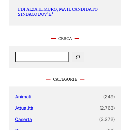
FDI ALZA IL MURO, MA IL CANDIDATO
SINDACO DOV’È?
CERCA
S
e
a
r
c
CATEGORIE
h
Animali
(249)
Attualità
(2.763)
Caserta
(3.272)