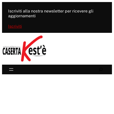
Vai
al
Iscriviti alla nostra newsletter per ricevere gli
contenuto
aggiornamenti
Iscriviti
Search