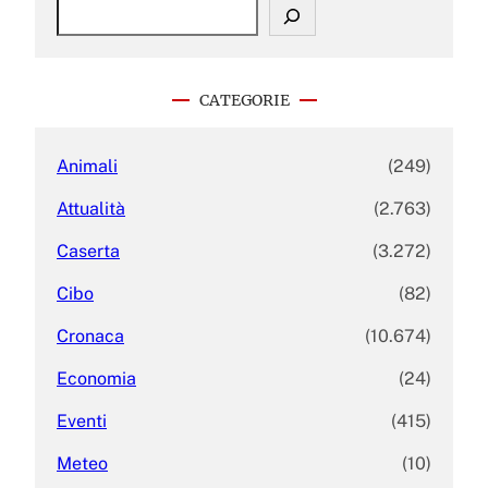
S
e
a
r
c
CATEGORIE
h
Animali
(249)
Attualità
(2.763)
Caserta
(3.272)
Cibo
(82)
Cronaca
(10.674)
Economia
(24)
Eventi
(415)
Meteo
(10)