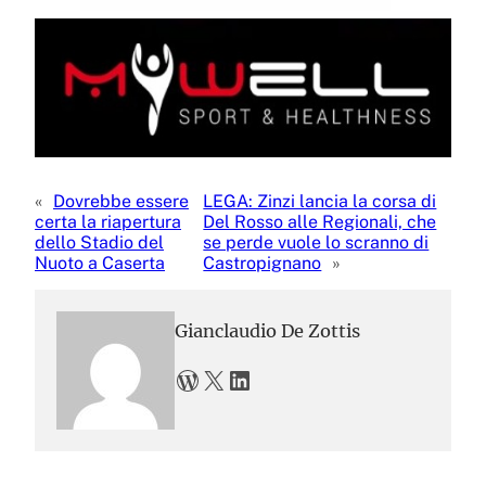
«
Dovrebbe essere
LEGA: Zinzi lancia la corsa di
certa la riapertura
Del Rosso alle Regionali, che
dello Stadio del
se perde vuole lo scranno di
Nuoto a Caserta
Castropignano
»
Gianclaudio De Zottis
WordPress
X
LinkedIn