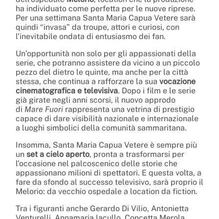
ha individuato come perfetta per le nuove riprese.
Per una settimana Santa Maria Capua Vetere sarà
quindi “invasa” da troupe, attori e curiosi, con
l’inevitabile ondata di entusiasmo dei fan.
Un’opportunità non solo per gli appassionati della
serie, che potranno assistere da vicino a un piccolo
pezzo del dietro le quinte, ma anche per la città
stessa, che continua a rafforzare la sua
vocazione
cinematografica e televisiva
. Dopo i film e le serie
già girate negli anni scorsi, il nuovo approdo
di
Mare Fuori
rappresenta una vetrina di prestigio
capace di dare visibilità nazionale e internazionale
a luoghi simbolici della comunità sammaritana.
Insomma, Santa Maria Capua Vetere è sempre più
un
set a cielo aperto
, pronta a trasformarsi per
l’occasione nel palcoscenico delle storie che
appassionano milioni di spettatori. E questa volta, a
fare da sfondo al successo televisivo, sarà proprio il
Melorio: da vecchio ospedale a location da fiction.
Tra i figuranti anche Gerardo Di Vilio, Antonietta
Venturelli, Annamaria Iacullo, Concetta Merola,