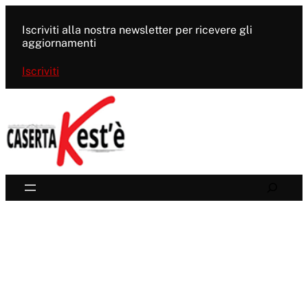
Vai
al
Iscriviti alla nostra newsletter per ricevere gli
contenuto
aggiornamenti
Iscriviti
Search