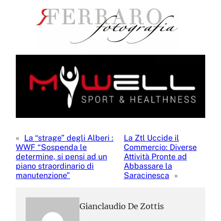
«
La “strage” degli Alberi :
La Ztl Uccide il
WWF “Sospenda le
Commercio: Diverse
determine, si pensi ad un
Attività Pronte ad
piano straordinario di
Abbassare la
manutenzione”
Saracinesca
»
Gianclaudio De Zottis