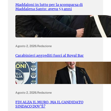
Maddaloni in lutto per la scomparsa di
Maddalena Santo: aveva 53 anni
Agosto 2, 2026
.
Redazione
Carabinieri aggrediti fuori al Royal Bar
Agosto 2, 2026
.
Redazione
FDI ALZA IL MURO, MA IL CANDIDATO
SINDACO DOV’È?