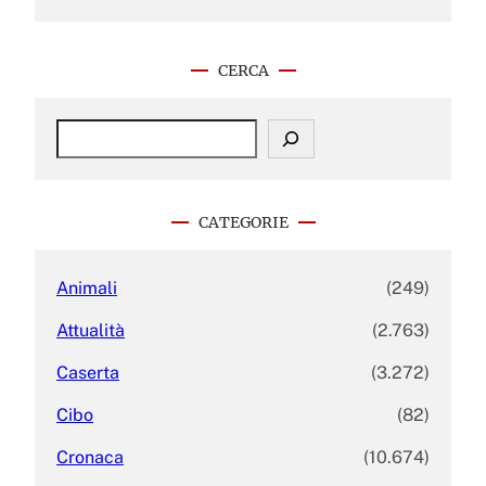
CERCA
S
e
a
r
c
CATEGORIE
h
Animali
(249)
Attualità
(2.763)
Caserta
(3.272)
Cibo
(82)
Cronaca
(10.674)