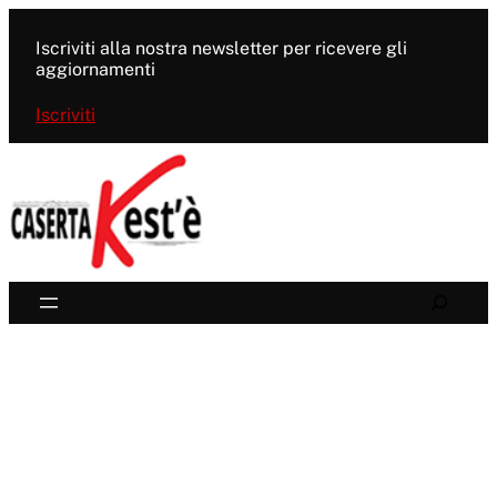
Vai
al
Iscriviti alla nostra newsletter per ricevere gli
contenuto
aggiornamenti
Iscriviti
Search