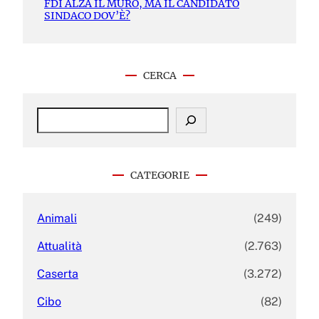
FDI ALZA IL MURO, MA IL CANDIDATO
SINDACO DOV’È?
CERCA
S
e
a
r
c
CATEGORIE
h
Animali
(249)
Attualità
(2.763)
Caserta
(3.272)
Cibo
(82)