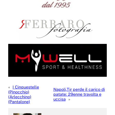
«
I Cinquestelle
Napoli,Tir perde il carico di
(Pinocchio)
patate: 29enne travolta e
(Arlecchino)
uccisa
»
(Pantalone)