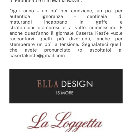
di
Pirandello
è Il fu Mattia Bazar”.
Ogni anno – un po’ per emozione, un po’ per
autentica ignoranza – centinaia di
maturandi
incappano in
gaffe
e
strafalcioni
clamorosi e a volte comicissimi. E
anche quest’anno il giornale Caserta Kest’è vuole
raccontarvi quelli più divertenti, anche per
stemperare un po’ la tensione.
Segnalateci
quelli
che avete pronunciato (o ascoltato) a:
casertakeste@gmail.com