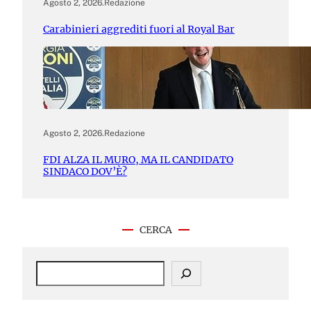
Agosto 2, 2026
.
Redazione
Carabinieri aggrediti fuori al Royal Bar
Agosto 2, 2026
.
Redazione
FDI ALZA IL MURO, MA IL CANDIDATO
SINDACO DOV’È?
CERCA
S
e
a
r