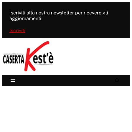
Vai
al
Iscriviti alla nostra newsletter per ricevere gli
contenuto
aggiornamenti
Iscriviti
Search