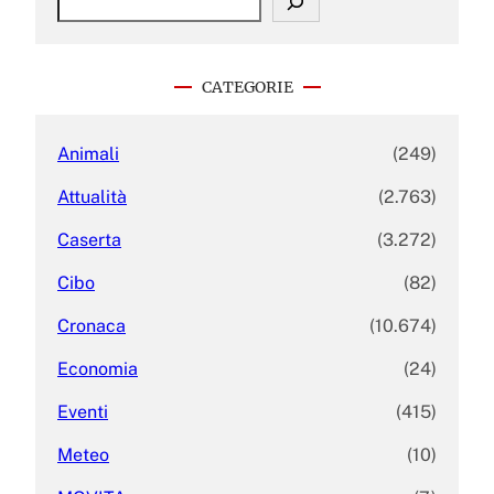
e
a
r
c
CATEGORIE
h
Animali
(249)
Attualità
(2.763)
Caserta
(3.272)
Cibo
(82)
Cronaca
(10.674)
Economia
(24)
Eventi
(415)
Meteo
(10)