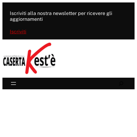
Vai
al
Iscriviti alla nostra newsletter per ricevere gli
contenuto
aggiornamenti
Iscriviti
Search