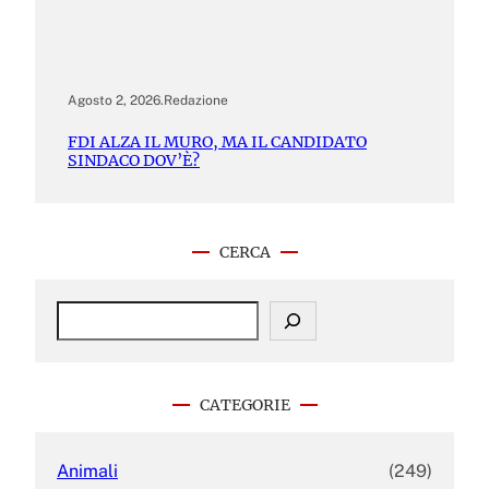
Agosto 2, 2026
.
Redazione
FDI ALZA IL MURO, MA IL CANDIDATO
SINDACO DOV’È?
CERCA
S
e
a
r
c
CATEGORIE
h
Animali
(249)