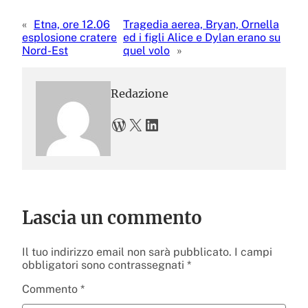
«
Etna, ore 12.06
Tragedia aerea, Bryan, Ornella
esplosione cratere
ed i figli Alice e Dylan erano su
Nord-Est
quel volo
»
Redazione
WordPress
X
LinkedIn
Lascia un commento
Il tuo indirizzo email non sarà pubblicato.
I campi
obbligatori sono contrassegnati
*
Commento
*