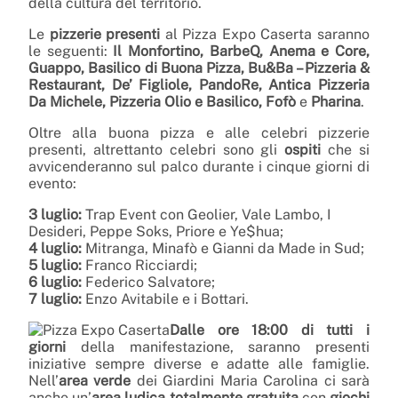
della cultura del territorio.
Le
pizzerie presenti
al Pizza Expo Caserta saranno
le seguenti:
Il Monfortino, BarbeQ, Anema e Core,
Guappo, Basilico di Buona Pizza, Bu&Ba – Pizzeria &
Restaurant, De’ Figliole, PandoRe, Antica Pizzeria
Da Michele, Pizzeria Olio e Basilico, Fofò
e
Pharina
.
Oltre alla buona pizza e alle celebri pizzerie
presenti, altrettanto celebri sono gli
ospiti
che si
avvicenderanno sul palco durante i cinque giorni di
evento:
3 luglio:
Trap Event con Geolier, Vale Lambo, I
Desideri, Peppe Soks, Priore e Ye$hua;
4 luglio:
Mitranga, Minafò e Gianni da Made in Sud;
5 luglio:
Franco Ricciardi;
6 luglio:
Federico Salvatore;
7 luglio:
Enzo Avitabile e i Bottari.
Dalle ore 18:00 di tutti i
giorni
della manifestazione, saranno presenti
iniziative sempre diverse e adatte alle famiglie.
Nell’
area verde
dei Giardini Maria Carolina ci sarà
anche un’
area ludica totalmente gratuita
con
giochi