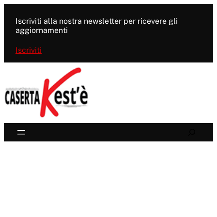
Vai
al
Iscriviti alla nostra newsletter per ricevere gli
contenuto
aggiornamenti
Iscriviti
Search