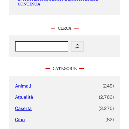
CONTINUA
CERCA
S
e
a
r
c
CATEGORIE
h
Animali
(249)
Attualità
(2.763)
Caserta
(3.270)
Cibo
(82)