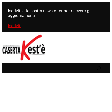
Vai
al
Iscriviti alla nostra newsletter per ricevere gli
contenuto
aggiornamenti
Iscriviti
Search