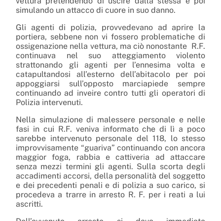
vettura pretendendo di uscire dalla stessa e poi
simulando un attacco di cuore in suo danno.
Gli agenti di polizia, provvedevano ad aprire la
portiera, sebbene non vi fossero problematiche di
ossigenazione nella vettura, ma ciò nonostante R.F.
continuava nel suo atteggiamento violento
strattonando gli agenti per l’ennesima volta e
catapultandosi all’esterno dell’abitacolo per poi
appoggiarsi sull’opposto marciapiede sempre
continuando ad inveire contro tutti gli operatori di
Polizia intervenuti.
Nella simulazione di malessere personale e nelle
fasi in cui R.F. veniva informato che di lì a poco
sarebbe intervenuto personale del 118, lo stesso
improvvisamente “guariva” continuando con ancora
maggior foga, rabbia e cattiveria ad attaccare
senza mezzi termini gli agenti. Sulla scorta degli
accadimenti accorsi, della personalità del soggetto
e dei precedenti penali e di polizia a suo carico, si
procedeva a trarre in arresto R. F. per i reati a lui
ascritti.