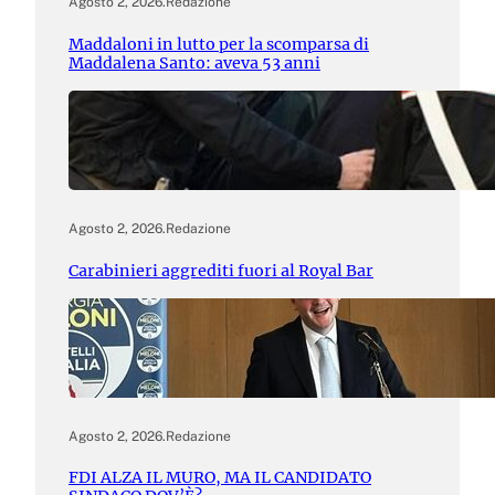
Agosto 2, 2026
.
Redazione
Maddaloni in lutto per la scomparsa di
Maddalena Santo: aveva 53 anni
Agosto 2, 2026
.
Redazione
Carabinieri aggrediti fuori al Royal Bar
Agosto 2, 2026
.
Redazione
FDI ALZA IL MURO, MA IL CANDIDATO