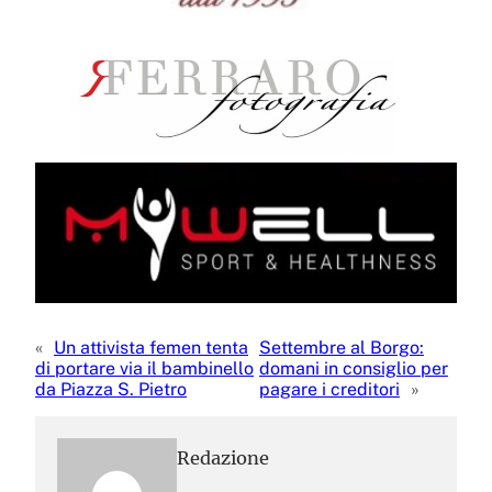
«
Un attivista femen tenta
Settembre al Borgo:
di portare via il bambinello
domani in consiglio per
da Piazza S. Pietro
pagare i creditori
»
Redazione