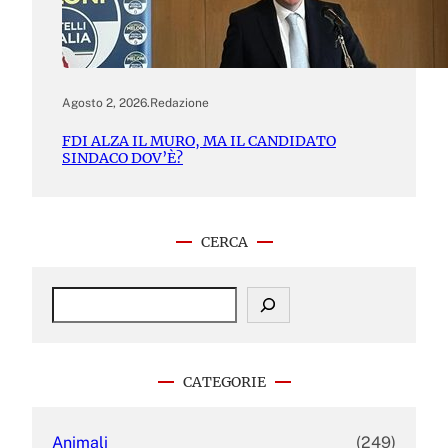
Agosto 2, 2026
.
Redazione
FDI ALZA IL MURO, MA IL CANDIDATO
SINDACO DOV’È?
CERCA
S
e
a
r
c
CATEGORIE
h
Animali
(249)