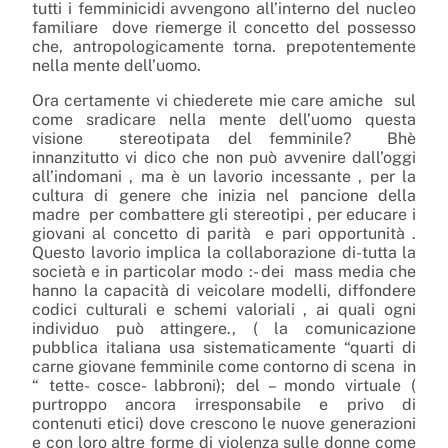
tutti i femminicidi avvengono all’interno del nucleo
familiare
dove riemerge il concetto del possesso
che, antropologicamente torna. prepotentemente
nella mente dell’uomo.
Ora certamente vi chiederete mie care amiche
sul
come sradicare nella mente dell’uomo questa
visione
stereotipata del femminile?
Bhè
innanzitutto vi dico che non può avvenire dall’oggi
all’indomani , ma è un lavorio incessante , per la
cultura di genere che inizia nel pancione della
madre
per combattere gli stereotipi , per educare i
giovani al concetto di parità
e pari opportunità .
Questo lavorio implica la collaborazione di-tutta la
società e in particolar modo :- dei
mass media che
hanno la capacità di veicolare modelli, diffondere
codici culturali e schemi valoriali , ai quali ogni
individuo può attingere., ( la comunicazione
pubblica italiana usa sistematicamente “quarti di
carne giovane femminile come contorno di scena
in
“ tette- cosce- labbroni); del – mondo virtuale (
purtroppo ancora irresponsabile e privo di
contenuti etici) dove crescono le nuove generazioni
e con loro altre forme di violenza sulle donne come