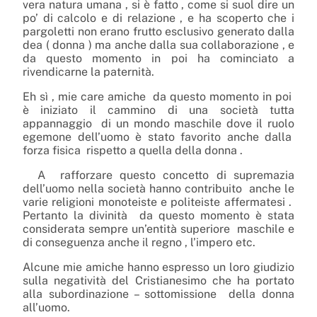
vera natura umana , si è fatto , come si suol dire un
po’ di calcolo e di relazione , e ha scoperto che i
pargoletti non erano frutto esclusivo generato dalla
dea ( donna ) ma anche dalla sua collaborazione , e
da questo momento in poi ha cominciato a
rivendicarne la paternità.
Eh sì , mie care amiche
da questo momento in poi
è iniziato il cammino di una società tutta
appannaggio
di un mondo maschile dove il ruolo
egemone dell’uomo è stato favorito anche dalla
forza fisica
rispetto a quella della donna .
A
rafforzare questo concetto di supremazia
dell’uomo nella società hanno contribuito
anche le
varie religioni monoteiste e politeiste affermatesi .
Pertanto la divinità
da questo momento è stata
considerata sempre un’entità superiore
maschile e
di conseguenza anche il regno , l’impero etc.
Alcune mie amiche hanno espresso un loro giudizio
sulla negatività del Cristianesimo che ha portato
alla subordinazione – sottomissione
della donna
all’uomo.