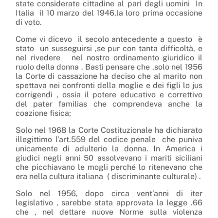
state considerate cittadine al pari degli uomini
In
Italia
il 10 marzo del 1946,la loro prima occasione
di voto.
Come vi dicevo
il secolo antecedente a questo
è
stato
un susseguirsi ,se pur con tanta difficoltà, e
nel rivedere
nel nostro ordinamento giuridico il
ruolo della donna . Basti pensare che ,solo nel 1956
la Corte di cassazione ha deciso che al marito non
spettava nei confronti della moglie e dei figli lo jus
corrigendi , ossia il potere educativo e correttivo
del pater familias che comprendeva anche la
coazione fisica;
Solo nel 1968 la Corte Costituzionale ha dichiarato
illegittimo l’art.559 del codice penale
che puniva
unicamente di adulterio la donna. In America i
giudici negli anni 50 assolvevano i mariti siciliani
che picchiavano le mogli perché lo ritenevano che
era nella cultura italiana
( discriminante culturale) .
Solo nel 1956, dopo circa vent’anni di iter
legislativo , sarebbe stata approvata la legge .66
che , nel dettare nuove Norme sulla violenza