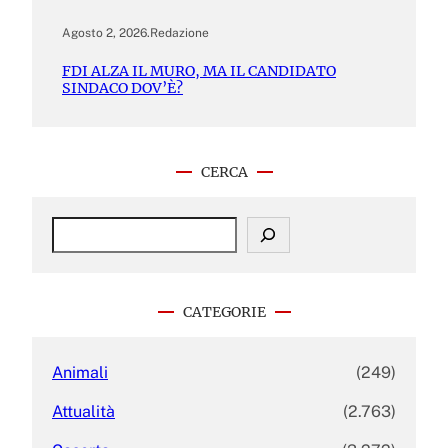
Agosto 2, 2026
.
Redazione
FDI ALZA IL MURO, MA IL CANDIDATO
SINDACO DOV’È?
CERCA
S
e
a
r
c
CATEGORIE
h
Animali
(249)
Attualità
(2.763)