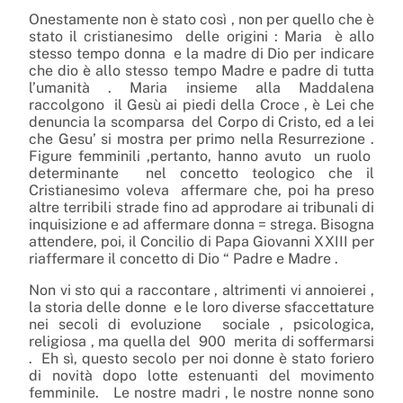
Onestamente non è stato così , non per quello che è
stato il cristianesimo
delle origini : Maria
è allo
stesso tempo donna
e la madre di Dio per indicare
che dio è allo stesso tempo Madre e padre di tutta
l’umanità . Maria insieme alla Maddalena
raccolgono
il Gesù ai piedi della Croce , è Lei che
denuncia la scomparsa
del Corpo di Cristo, ed a lei
che Gesu’ si mostra per primo nella Resurrezione .
Figure femminili ,pertanto, hanno avuto
un ruolo
determinante
nel concetto teologico che il
Cristianesimo voleva
affermare che, poi ha preso
altre terribili strade fino ad approdare ai tribunali di
inquisizione e ad affermare donna = strega. Bisogna
attendere, poi, il Concilio di Papa Giovanni XXIII per
riaffermare il concetto di Dio “ Padre e Madre .
Non vi sto qui a raccontare , altrimenti vi annoierei ,
la storia delle donne
e le loro diverse sfaccettature
nei secoli di evoluzione
sociale , psicologica,
religiosa , ma quella del
900
merita di soffermarsi
.
Eh sì, questo secolo per noi donne è stato foriero
di novità dopo lotte estenuanti del movimento
femminile.
Le nostre madri , le nostre nonne sono