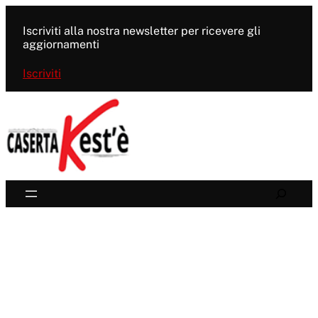
Vai
al
Iscriviti alla nostra newsletter per ricevere gli
contenuto
aggiornamenti
Iscriviti
Search