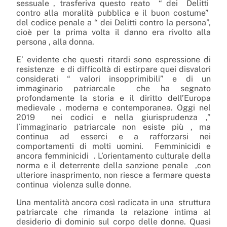
sessuale , trasferiva questo reato
“ dei
Delitti
contro alla moralità pubblica e il buon costume”
del codice penale a “ dei Delitti contro la persona”,
cioè per la prima volta il danno era rivolto alla
persona , alla donna.
E’ evidente che questi ritardi sono espressione di
resistenze
e di difficoltà di estirpare quei disvalori
considerati “ valori insopprimibili” e di un
immaginario patriarcale
che ha segnato
profondamente la storia e il diritto dell’Europa
medievale , moderna e contemporanea. Oggi nel
2019
nei codici e nella giurisprudenza ,”
l’immaginario patriarcale non esiste più , ma
continua ad esserci e a rafforzarsi nei
comportamenti di molti uomini.
Femminicidi e
ancora femminicidi
. L’orientamento culturale della
norma e il deterrente della sanzione penale
,con
ulteriore inasprimento, non riesce a fermare questa
continua
violenza sulle donne.
Una mentalità ancora così radicata in una
struttura
patriarcale che rimanda la relazione intima al
desiderio di dominio sul corpo delle donne. Quasi