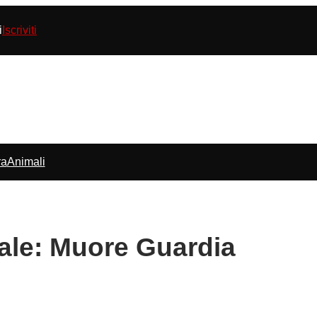
i
Iscriviti
ra
Animali
dale: Muore Guardia