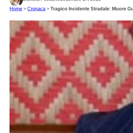
Home
>
Cronaca
>
Tragico Incidente Stradale: Muore Gu