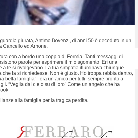
a guardia giurata, Antimo Bovenzi, di anni 50 è deceduto in un
 a Cancello ed Arnone.
ettura con a bordo una coppia di Formia. Tanti messaggi di
esistono parole per esprimere il mio sgomento .Eri una
he a te si rivolgevano. La tua simpatia illuminava chiunque
ma che la si richiedesse. Non è giusto. Ho troppa rabbia dentro,
a bella famiglia” . era un amico per tutti, sempre pronto a
igli. “Veglia dal cielo su di loro” Come un angelo che ha
book.
anze alla famiglia per la tragica perdita.