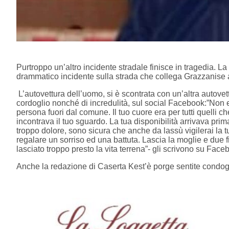
Purtroppo un’altro incidente stradale finisce in tragedia. L
drammatico incidente sulla strada che collega Grazzanise
L’autovettura dell’uomo, si è scontrata con un’altra autov
cordoglio nonché di incredulità, sul social Facebook:”Non 
persona fuori dal comune. Il tuo cuore era per tutti quelli c
incontrava il tuo sguardo. La tua disponibilità arrivava pri
troppo dolore, sono sicura che anche da lassù vigilerai la tu
regalare un sorriso ed una battuta. Lascia la moglie e due f
lasciato troppo presto la vita terrena”- gli scrivono su Face
Anche la redazione di Caserta Kest’è porge sentite condogli