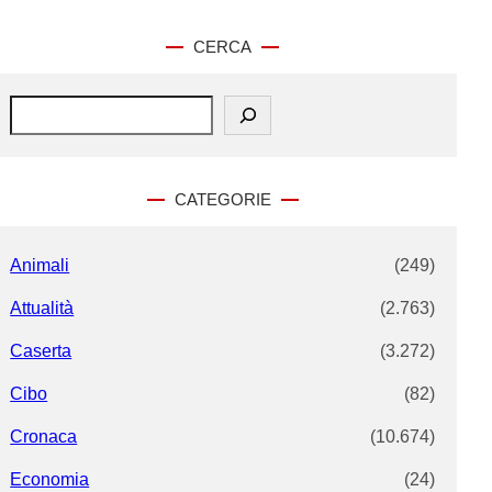
CERCA
S
e
a
r
c
CATEGORIE
h
Animali
(249)
Attualità
(2.763)
Caserta
(3.272)
Cibo
(82)
Cronaca
(10.674)
Economia
(24)