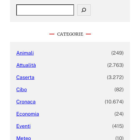
S
e
a
r
c
CATEGORIE
h
Animali
(249)
Attualità
(2.763)
Caserta
(3.272)
Cibo
(82)
Cronaca
(10.674)
Economia
(24)
Eventi
(415)
Meteo
(10)