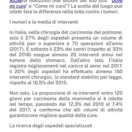
AIOM
ha realizzato
due sezioni del suo sito: “
Dove
mi curo
” e “Come mi curo”? La scelta del luogo può
infatti fare la differenza nella lotta contro i tumori.
I numeri e la media di interventi
In Italia, nella chirurgia del carcinoma del polmone,
solo il 27% degli ospedali presenta un volume di
attività pari o superiore a 70 operazioni all’anno
(2017). E soltanto il 23% dei centri (rispetto al 33%
del 2016) esegue almeno 20 interventi annui nel
tumore dello stomaco. Dall’altro lato, l’Italia
registra miglioramenti nel cancro al seno: nel 2017,
il 20% degli ospedali ha effettuato almeno 150
interventi chirurgici, lo standard stabilito per legge,
rispetto al 16,5% del 2015.
Non solo. La proporzione di re-interventi entro 120
giorni per carcinoma della mammella si è ridotta
nel tempo, passando dal 12,3% del 2010 al 7,4%
del 2017, a conferma che alti volumi di attività
garantiscono migliore qualità delle cure.
La ricerca degli ospedali specializzati