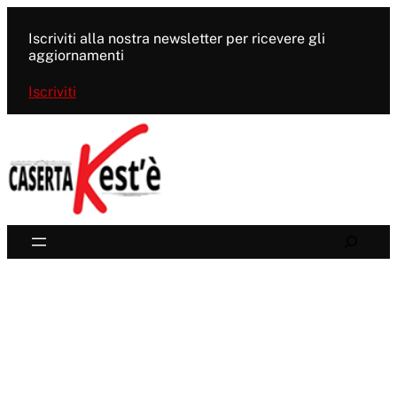
Vai
al
Iscriviti alla nostra newsletter per ricevere gli
contenuto
aggiornamenti
Iscriviti
Search