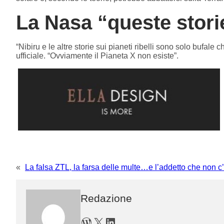
La Nasa “queste stori
“Nibiru e le altre storie sui pianeti ribelli sono solo bufale
ufficiale. “Ovviamente il Pianeta X non esiste”.
«
La falsa ZTL, la farsa delle multe…e l’addetto che non c
Redazione
WordPress
X
LinkedIn