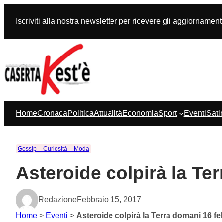
Vai
al
Iscriviti alla nostra newsletter per ricevere gli aggiornament
contenuto
Home
Cronaca
Politica
Attualità
Economia
Sport
Eventi
Sati
Gossip – Curiosità – Moda
Asteroide colpirà la Te
Redazione
Febbraio 15, 2017
Home
>
Eventi
>
Asteroide colpirà la Terra domani 16 f