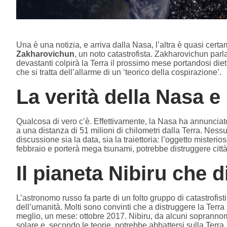
Una è una notizia, e arriva dalla Nasa, l’altra è quasi cer
Zakharovichun
, un noto catastrofista. Zakharovichun parl
devastanti colpirà la Terra il prossimo mese portandosi dietr
che si tratta dell’allarme di un ‘teorico della cospirazione’.
La verità della Nasa e
Qualcosa di vero c’è. Effettivamente, la Nasa ha annunciat
a una distanza di 51 milioni di chilometri dalla Terra. Ne
discussione sia la data, sia la traiettoria: l’oggetto misteri
febbraio e porterà mega tsunami, potrebbe distruggere città, 
Il pianeta Nibiru che d
L’astronomo russo fa parte di un folto gruppo di catastrofist
dell’umanità. Molti sono convinti che a distruggere la Terra
meglio, un mese: ottobre 2017. Nibiru, da alcuni soprannom
solare e, secondo le teorie, potrebbe abbattersi sulla Terra.