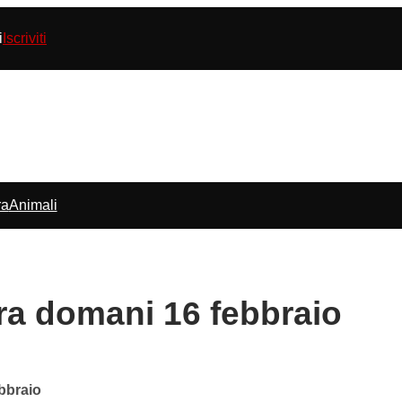
i
Iscriviti
ra
Animali
rra domani 16 febbraio
ebbraio