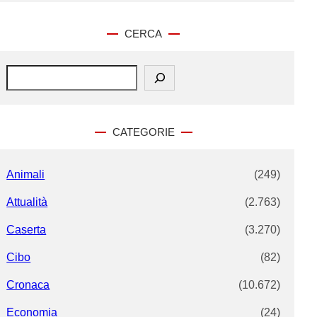
CERCA
S
e
a
r
c
CATEGORIE
h
Animali
(249)
Attualità
(2.763)
Caserta
(3.270)
Cibo
(82)
Cronaca
(10.672)
Economia
(24)