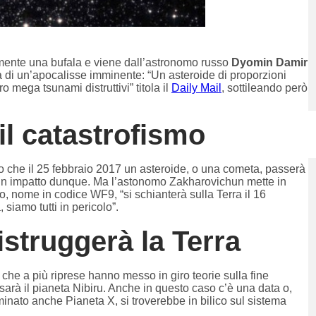
tamente una bufala e viene dall’astronomo russo
Dyomin Damir
a di un’apocalisse imminente: “Un asteroide di proporzioni
o mega tsunami distruttivi” titola il
Daily Mail
,
sottileando però
 il catastrofismo
o che il 25 febbraio 2017 un asteroide, o una cometa, passerà
ssun impatto dunque. Ma l’astonomo Zakharovichun mette in
oso, nome in codice WF9, “si schianterà sulla Terra il 16
siamo tutti in pericolo”.
istruggerà la Terra
i che a più riprese hanno messo in giro teorie sulla fine
 sarà il pianeta Nibiru. Anche in questo caso c’è una data o,
inato anche Pianeta X, si troverebbe in bilico sul sistema