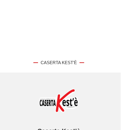
CASERTA KEST’È