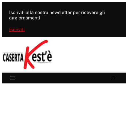
Vai
al
Iscriviti alla nostra newsletter per ricevere gli
contenuto
aggiornamenti
Iscriviti
Search