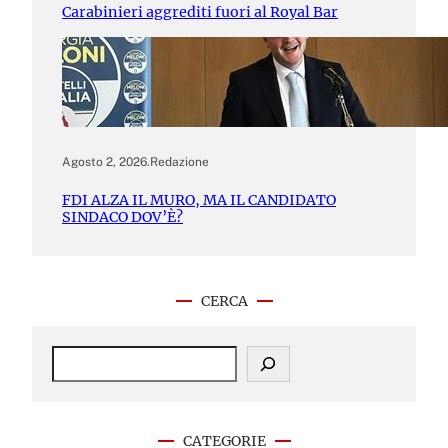
Carabinieri aggrediti fuori al Royal Bar
Agosto 2, 2026
.
Redazione
FDI ALZA IL MURO, MA IL CANDIDATO
SINDACO DOV’È?
CERCA
S
e
a
r
c
CATEGORIE