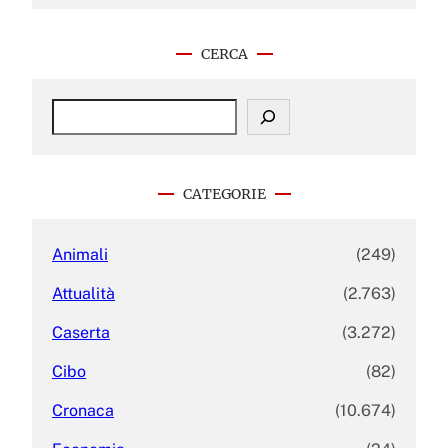
CERCA
S
e
a
r
c
CATEGORIE
h
Animali
(249)
Attualità
(2.763)
Caserta
(3.272)
Cibo
(82)
Cronaca
(10.674)