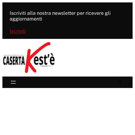
Vai
al
Iscriviti alla nostra newsletter per ricevere gli
contenuto
aggiornamenti
Iscriviti
Search