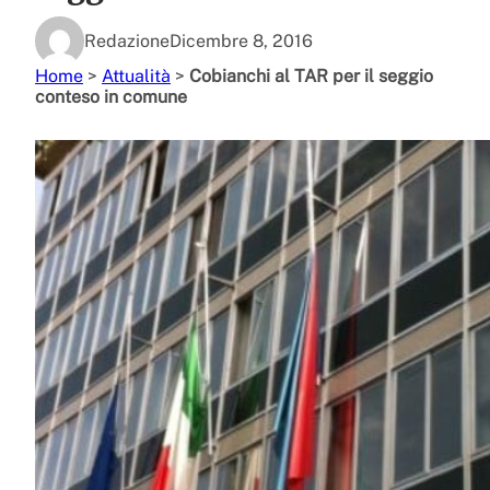
Redazione
Dicembre 8, 2016
Home
>
Attualità
>
Cobianchi al TAR per il seggio
conteso in comune