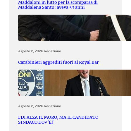
Maddaloni in lutto per la scomparsa di
Maddalena Santo: aveva 53 anni
Agosto 2, 2026
.
Redazione
Carabinieri aggrediti fuori al Royal Bar
Agosto 2, 2026
.
Redazione
FDI ALZA IL MURO, MA IL CANDIDATO
SINDACO DOV’È?