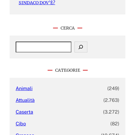
SINDACO DOV’È?
CERCA
S
e
a
r
c
CATEGORIE
h
Animali
(249)
Attualità
(2.763)
Caserta
(3.272)
Cibo
(82)