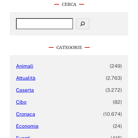
CERCA
S
e
a
r
c
CATEGORIE
h
Animali
(249)
Attualità
(2.763)
Caserta
(3.272)
Cibo
(82)
Cronaca
(10.674)
Economia
(24)