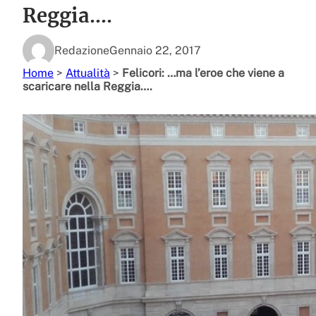
Reggia….
Redazione
Gennaio 22, 2017
Home
>
Attualità
>
Felicori: …ma l’eroe che viene a
scaricare nella Reggia….