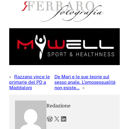
«
Razzano vince le
De Mari e le sue teorie sul
primarie del PD a
sesso anale. L’omosessualità
Maddaloni
non esiste…
»
Redazione
WordPress
X
LinkedIn