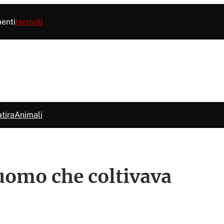
menti
Iscriviti
tira
Animali
 uomo che coltivava