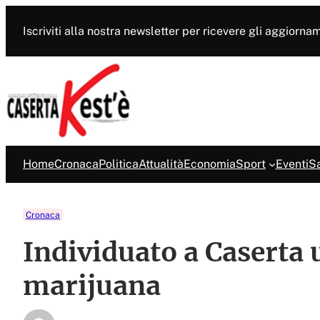
Vai
al
Iscriviti alla nostra newsletter per ricevere gli aggiorna
contenuto
Home
Cronaca
Politica
Attualità
Economia
Sport
Eventi
Sa
Cronaca
Individuato a Caserta
marijuana