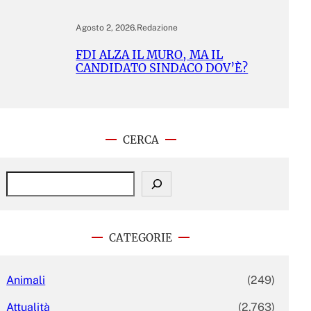
Agosto 2, 2026
.
Redazione
FDI ALZA IL MURO, MA IL
CANDIDATO SINDACO DOV’È?
CERCA
S
e
a
r
c
CATEGORIE
h
Animali
(249)
Attualità
(2.763)