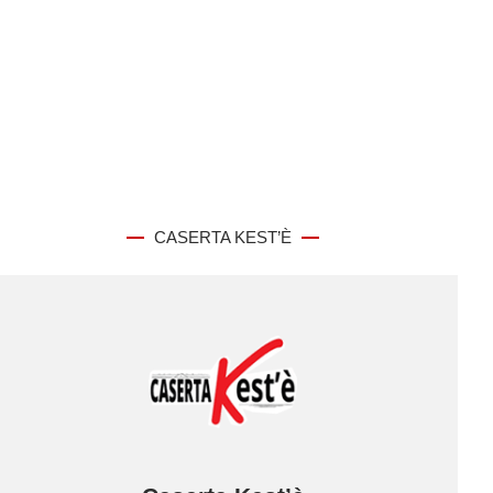
CASERTA KEST’È