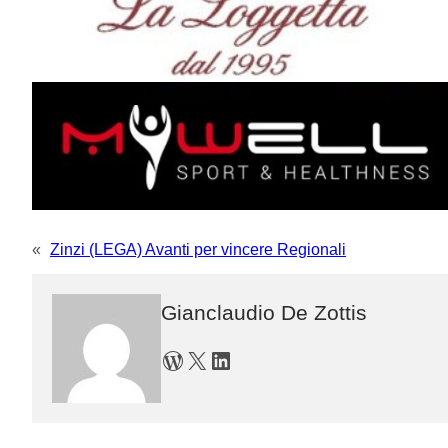
«
Zinzi (LEGA) Avanti per vincere Regionali
Gianclaudio De Zottis
WordPress
X
LinkedIn