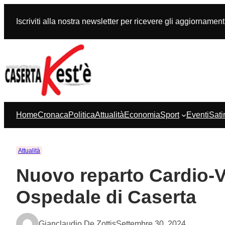
Vai
al
Iscriviti alla nostra newsletter per ricevere gli aggiornament
contenuto
Home
Cronaca
Politica
Attualità
Economia
Sport
Eventi
Sati
Attualità
Nuovo reparto Cardio-Va
Ospedale di Caserta
Gianclaudio De Zottis
Settembre 30, 2024