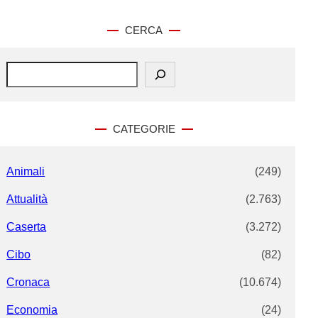
CERCA
S
e
a
r
c
CATEGORIE
h
Animali
(249)
Attualità
(2.763)
Caserta
(3.272)
Cibo
(82)
Cronaca
(10.674)
Economia
(24)