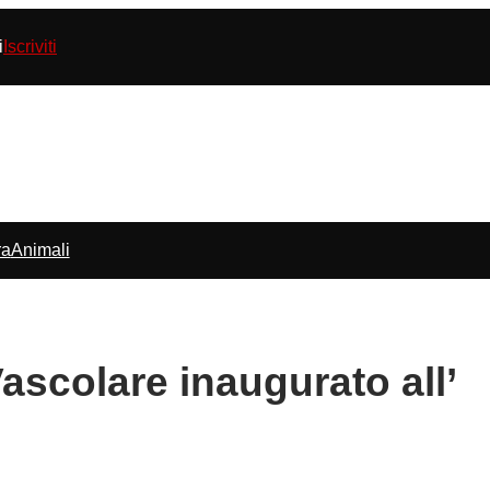
i
Iscriviti
ra
Animali
scolare inaugurato all’