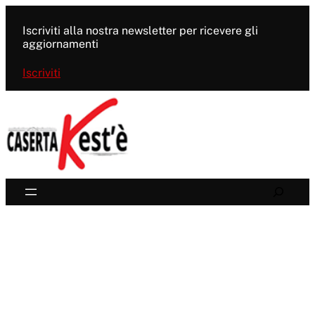
Vai
al
Iscriviti alla nostra newsletter per ricevere gli
contenuto
aggiornamenti
Iscriviti
Search