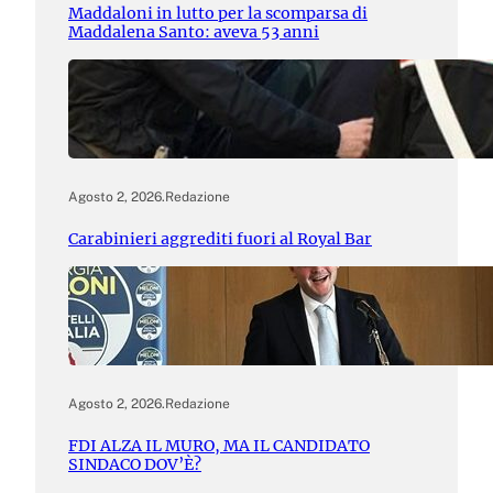
Maddaloni in lutto per la scomparsa di
Maddalena Santo: aveva 53 anni
Agosto 2, 2026
.
Redazione
Carabinieri aggrediti fuori al Royal Bar
Agosto 2, 2026
.
Redazione
FDI ALZA IL MURO, MA IL CANDIDATO
SINDACO DOV’È?