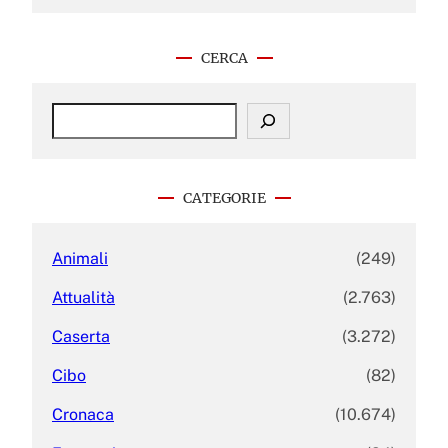
CERCA
S
e
a
r
c
CATEGORIE
h
Animali
(249)
Attualità
(2.763)
Caserta
(3.272)
Cibo
(82)
Cronaca
(10.674)