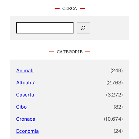
CERCA
S
e
a
r
c
CATEGORIE
h
Animali
(249)
Attualità
(2.763)
Caserta
(3.272)
Cibo
(82)
Cronaca
(10.674)
Economia
(24)