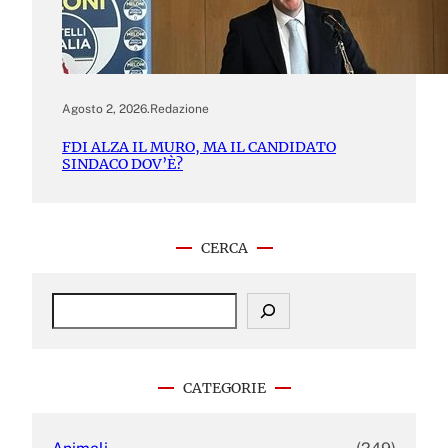
Agosto 2, 2026
.
Redazione
FDI ALZA IL MURO, MA IL CANDIDATO
SINDACO DOV’È?
CERCA
S
e
a
r
c
CATEGORIE
h