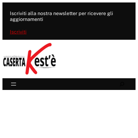
Vai
al
Iscriviti alla nostra newsletter per ricevere gli
contenuto
aggiornamenti
Iscriviti
Search