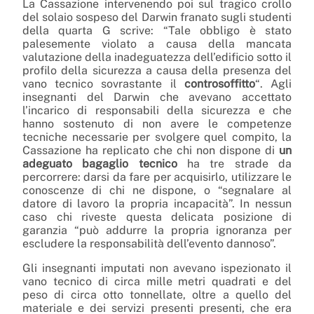
La Cassazione intervenendo poi sul tragico crollo
del solaio sospeso del Darwin franato sugli studenti
della quarta G scrive: “Tale obbligo è stato
palesemente violato a causa della mancata
valutazione della inadeguatezza dell’edificio sotto il
profilo della sicurezza a causa della presenza del
vano tecnico sovrastante il
controsoffitto
“. Agli
insegnanti del Darwin che avevano accettato
l’incarico di responsabili della sicurezza e che
hanno sostenuto di non avere le competenze
tecniche necessarie per svolgere quel compito, la
Cassazione ha replicato che chi non dispone di
un
adeguato bagaglio tecnico
ha tre strade da
percorrere: darsi da fare per acquisirlo, utilizzare le
conoscenze di chi ne dispone, o “segnalare al
datore di lavoro la propria incapacità”. In nessun
caso chi riveste questa delicata posizione di
garanzia “può addurre la propria ignoranza per
escludere la responsabilità dell’evento dannoso”.
Gli insegnanti imputati non avevano ispezionato il
vano tecnico di circa mille metri quadrati e del
peso di circa otto tonnellate, oltre a quello del
materiale e dei servizi presenti presenti, che era