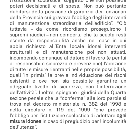
l’istituzione scolastica, soggetto che non possiede
poteri decisionali e di spesa. Non può pertanto
dubitarsi della posizione di garanzia dei funzionari
della Provincia cui gravava l’obbligo degli interventi
di manutenzione straordinaria dell’edificio”. “Ciò
tuttavia – da come ricordiamo proseguirono i
supremi giudici – non comporta che la scuola resti
esente da responsabilità anche nel caso in cui
abbia richiesto all’Ente locale idonei interventi
strutturali e di manutenzione poi non attuati,
incombendo comunque al datore di lavoro (e per lui
al responsabile sicurezza e prevenzione) l’adozione
di tutte le misure rientranti nelle proprie possibilità,
quali ‘in primis’ la previa individuazione dei rischi
esistenti e ove non sia possibile garantire un
adeguato livello di sicurezza, con l’interruzione
dell’attività”. Inoltre, spiegano i giudici della Quarta
sezione penale che la “conferma” alle loro parole si
trova nel decreto ministeriale n. 382 del 1998 e
nella circolare n. 119 del 1999 “che prevede
l’obbligo per l’istituzione scolastica di adottare
ogni
misura idonea
in caso di pregiudizio per l’incolumità
dell’utenza”.