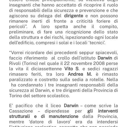
insegnanti che hanno accettato di ricoprire il ruolo
di responsabili della sicurezza e prevenzione e che
agiscono su delega del
dirigente
e non possono
rimanere inerti di fronte a criticità foriere di
pericoli”. A loro spetta anche il compito,
preliminare, di fare una ricognizione dello stato
della struttura e dei rischi, ispezionando ogni locale
dell’edificio, compresi i solai e i locali ‘tecnici’.
“Vorrei ricordare dei precedenti seppur spiacevoli,
faccio riferimento al crollo dell’istituto
Darwin
di
Rivoli (Torino) nel quale il 22 novembre 2008 perse
la vita il diciassettenne
Vito S
. e sedici ragazzi
rimasero feriti, tra loro
Andrea M.
è rimasto
paralizzato e costretto sulla sedia a rotelle. Nella
ha condannato i tre insegnanti responsabili della
sicurezza al Darwin, e tre dirigenti della Provincia di
Torino del settore scolastico.
E’ pacifico che il liceo
Darwin
– come scrive la
Cassazione – dipendesse per
gli interventi
strutturali e di manutenzione
dalla Provincia,
mentre ‘datore di lavoro’ era da intendersi