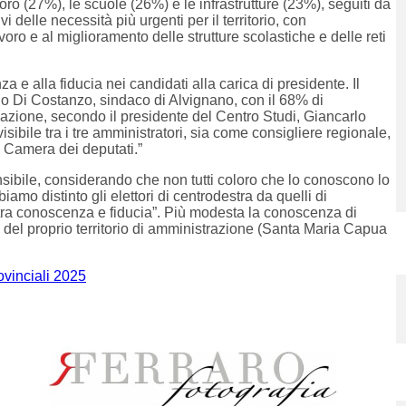
avoro (27%), le scuole (26%) e le infrastrutture (23%), seguiti da
i delle necessità più urgenti per il territorio, con
voro e al miglioramento delle strutture scolastiche e delle reti
nza e alla fiducia nei candidati alla carica di presidente. Il
o Di Costanzo, sindaco di Alvignano, con il 68% di
gazione, secondo il presidente del Centro Studi, Giancarlo
visibile tra i tre amministratori, sia come consigliere regionale,
 Camera dei deputati.”
nsibile, considerando che non tutti coloro che lo conoscono lo
iamo distinto gli elettori di centrodestra da quelli di
 tra conoscenza e fiducia”. Più modesta la conoscenza di
i del proprio territorio di amministrazione (Santa Maria Capua
ovinciali 2025