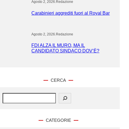
Agosto 2, 2026
.
Redazione
Carabinieri aggrediti fuori al Royal Bar
Agosto 2, 2026
.
Redazione
FDI ALZA IL MURO, MA IL
CANDIDATO SINDACO DOV’È?
CERCA
S
e
a
r
c
CATEGORIE
h