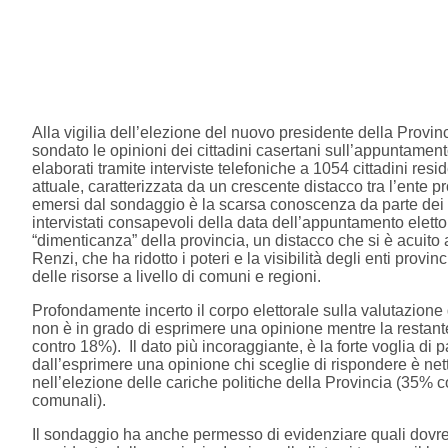
Alla vigilia dell’elezione del nuovo presidente della Provin
sondato le opinioni dei cittadini casertani sull’appuntamento e
elaborati tramite interviste telefoniche a 1054 cittadini resid
attuale, caratterizzata da un crescente distacco tra l’ente pr
emersi dal sondaggio è la scarsa conoscenza da parte dei cit
intervistati consapevoli della data dell’appuntamento elet
“dimenticanza” della provincia, un distacco che si è acuito 
Renzi, che ha ridotto i poteri e la visibilità degli enti provi
delle risorse a livello di comuni e regioni.
Profondamente incerto il corpo elettorale sulla valutazione 
non è in grado di esprimere una opinione mentre la restante 
contro 18%).
Il dato più incoraggiante, è la forte voglia di
dall’esprimere una opinione chi sceglie di rispondere è n
nell’elezione delle cariche politiche della Provincia (35% con
comunali).
Il sondaggio ha anche permesso di evidenziare quali dovrebb