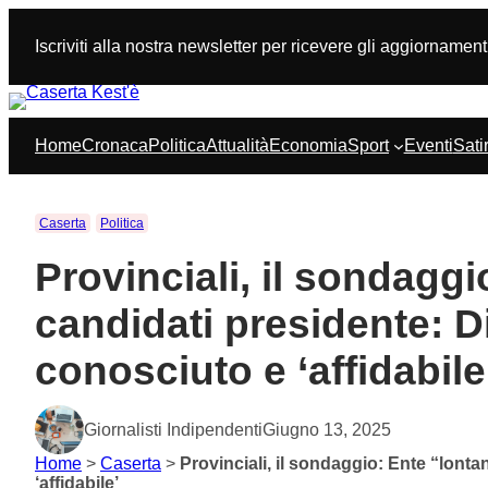
Vai
al
Iscriviti alla nostra newsletter per ricevere gli aggiornament
contenuto
Home
Cronaca
Politica
Attualità
Economia
Sport
Eventi
Sati
Caserta
Politica
Provinciali, il sondaggi
candidati presidente: D
conosciuto e ‘affidabile
Giornalisti Indipendenti
Giugno 13, 2025
Home
>
Caserta
>
Provinciali, il sondaggio: Ente “lont
‘affidabile’