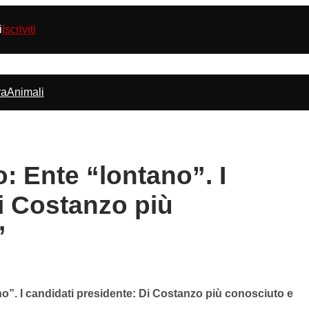
i
Iscriviti
ra
Animali
o: Ente “lontano”. I
i Costanzo più
’
ano”. I candidati presidente: Di Costanzo più conosciuto e