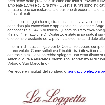
presidente della provincia. In cima alla lista si trovano il l
ambiente (15%) e cultura (9%). Questi risultati sono indicativ
un’attenzione particolare alla creazione di opportunità di la
infrastrutturali.
Infine, il sondaggio ha registrato i dati relativi alla conosce
candidato più conosciuto e apprezzato risulta essere Angel
conoscenza e il 47% di fiducia. Questo risultato trova spie
Rinaldi, “nel fatto che Di Costanzo è stato in passato il più 
che come presidente della provincia e come candidato alla
In termini di fiducia, il gap per Di Costanzo appare compre
hanno votato. Come sottolinea Rinaldi, “tra i rilevati non abb
centrosinistra, il che potrebbe spiegare una certa distanza
Antonio Mirra e Anacleto Colombiano, soprattutto al di fuor
Vetere e San Marcellino).
Per leggere i risultati del sondaggio:
sondaggio elezioni pr