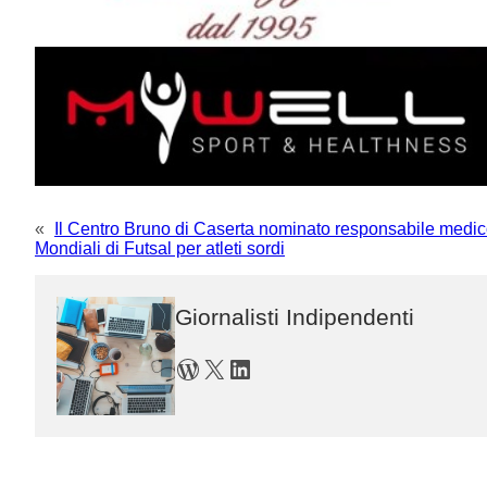
«
Il Centro Bruno di Caserta nominato responsabile medic
Mondiali di Futsal per atleti sordi
Giornalisti Indipendenti
WordPress
X
LinkedIn