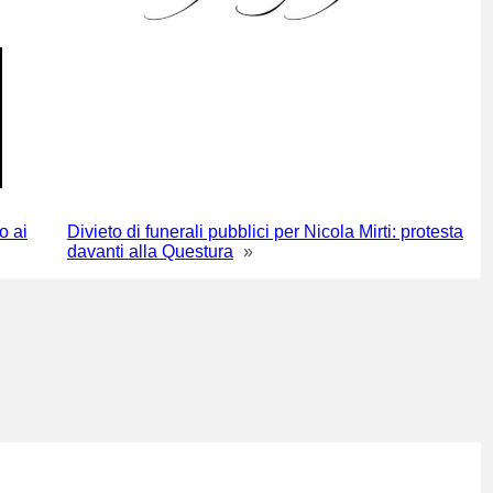
o ai
Divieto di funerali pubblici per Nicola Mirti: protesta
davanti alla Questura
»