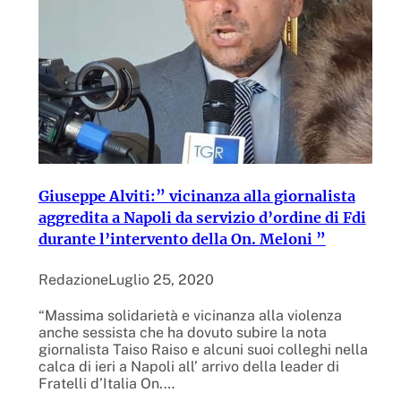
Giuseppe Alviti:” vicinanza alla giornalista
aggredita a Napoli da servizio d’ordine di Fdi
durante l’intervento della On. Meloni ”
Redazione
Luglio 25, 2020
“Massima solidarietà e vicinanza alla violenza
anche sessista che ha dovuto subire la nota
giornalista Taiso Raiso e alcuni suoi colleghi nella
calca di ieri a Napoli all’ arrivo della leader di
Fratelli d’Italia On.…