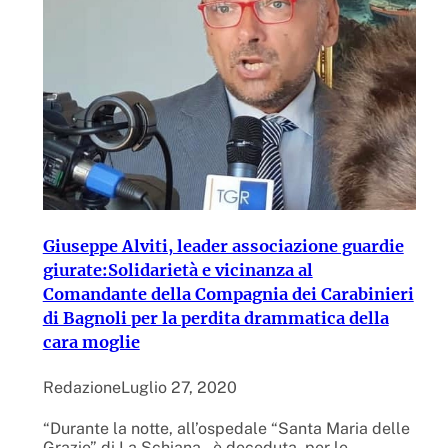
Giuseppe Alviti, leader associazione guardie
giurate:Solidarietà e vicinanza al
Comandante della Compagnia dei Carabinieri
di Bagnoli per la perdita drammatica della
cara moglie
Redazione
Luglio 27, 2020
“Durante la notte, all’ospedale “Santa Maria delle
Grazie” di La Schiana, è deceduta, per le