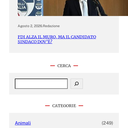
Agosto 2, 2026
.
Redazione
FDI ALZA IL MURO, MA IL CANDIDATO
SINDACO DOV’È?
CERCA
S
e
a
r
c
CATEGORIE
h
Animali
(249)