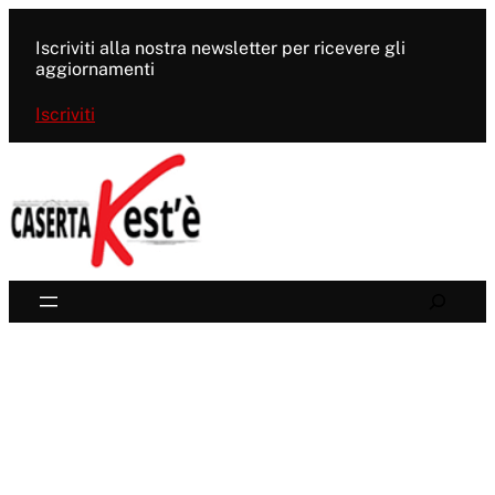
Vai
al
Iscriviti alla nostra newsletter per ricevere gli
contenuto
aggiornamenti
Iscriviti
Search