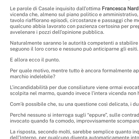
Le parole di Casale inquisito dall’ottima
Francesca Nard
vicenda che, almeno sul piano politico e amministrativo
tavolo riaffiorano episodi, circostanze e passaggi che 
qualcuno abbia lavorato con pazienza certosina per prepar
avvelenare i pozzi dell’opinione pubblica.
Naturalmente saranno le autorità competenti a stabilire 
seguono il loro corso e nessuno può anticiparne gli esiti.
E allora ecco il punto.
Per quale motivo, mentre tutto è ancora formalmente ap
marchio indelebile?
L’incandidabilità per due consiliature viene ormai evocat
scolpita nel marmo, quando invece l’intera vicenda non h
Com’è possibile che, su una questione così delicata, i du
Perché nessuno si interroga sugli “eppure”, sulle contrad
invocato quando fa comodo, improvvisamente scompare
La risposta, secondo molti, sarebbe semplice quanto in
dell’Interno, per qualcuno diventa automaticamente intocc