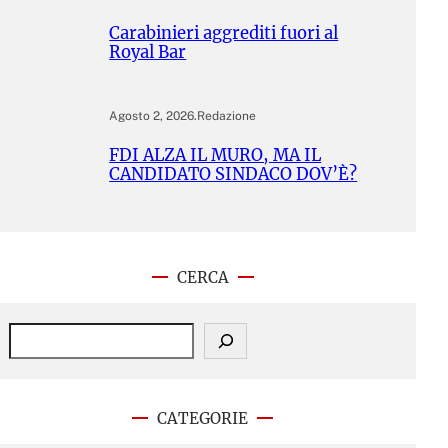
Carabinieri aggrediti fuori al
Royal Bar
Agosto 2, 2026
.
Redazione
FDI ALZA IL MURO, MA IL
CANDIDATO SINDACO DOV’È?
CERCA
S
e
a
r
c
CATEGORIE
h