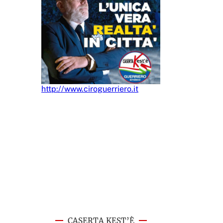
http://www.ciroguerriero.it
CASERTA KEST’È