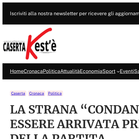
Vai
al
Iscriviti alla nostra newsletter per ricevere gli aggiorna
contenuto
Home
Cronaca
Politica
Attualità
Economia
Sport
Eventi
Sa
Caserta
Cronaca
Politica
LA STRANA “CONDAN
ESSERE ARRIVATA PR
DELLA PARTITA.