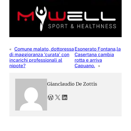
«
Comune malato, dottoressa
Esonerato Fontana,la
di maggioranza ‘curata’ con
Casertana cambia
incarichi professionali al
rotta e arriva
nipote?
Capuano.
»
Gianclaudio De Zottis
WordPress
X
LinkedIn