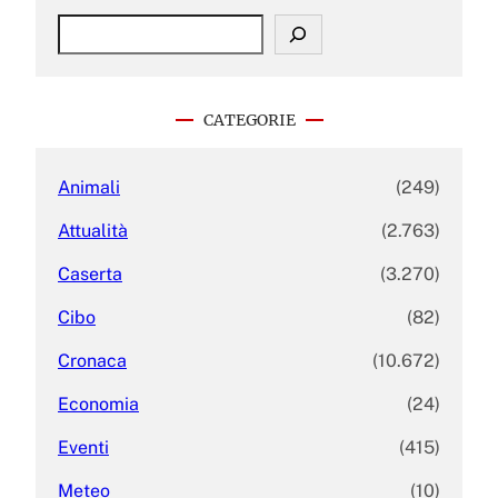
S
e
a
r
c
CATEGORIE
h
Animali
(249)
Attualità
(2.763)
Caserta
(3.270)
Cibo
(82)
Cronaca
(10.672)
Economia
(24)
Eventi
(415)
Meteo
(10)