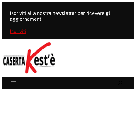
Vai
al
Iscriviti alla nostra newsletter per ricevere gli
contenuto
aggiornamenti
Iscriviti
Search