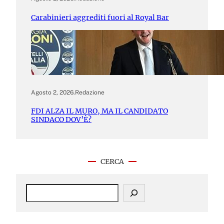
Carabinieri aggrediti fuori al Royal Bar
Agosto 2, 2026
.
Redazione
FDI ALZA IL MURO, MA IL CANDIDATO
SINDACO DOV’È?
CERCA
S
e
a
r