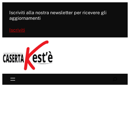
Vai
al
Iscriviti alla nostra newsletter per ricevere gli
contenuto
aggiornamenti
Iscriviti
Search