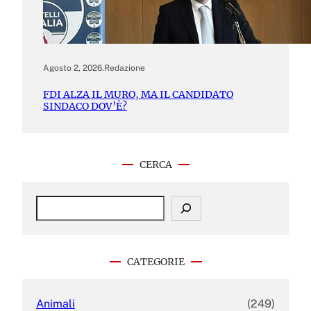
Agosto 2, 2026
.
Redazione
FDI ALZA IL MURO, MA IL CANDIDATO
SINDACO DOV’È?
CERCA
S
e
a
r
c
CATEGORIE
h
Animali
(249)