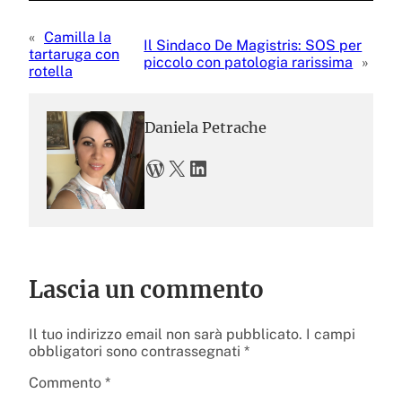
«
Camilla la
Il Sindaco De Magistris: SOS per
tartaruga con
piccolo con patologia rarissima
»
rotella
Daniela Petrache
WordPress
X
LinkedIn
Lascia un commento
Il tuo indirizzo email non sarà pubblicato.
I campi
obbligatori sono contrassegnati
*
Commento
*