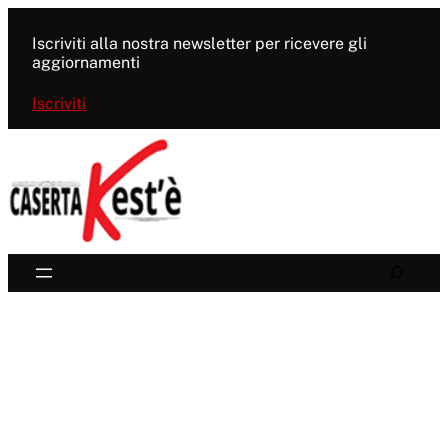
Vai
al
Iscriviti alla nostra newsletter per ricevere gli
contenuto
aggiornamenti
Iscriviti
Search