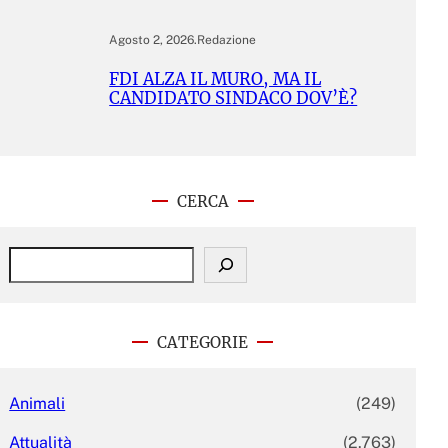
Agosto 2, 2026
.
Redazione
FDI ALZA IL MURO, MA IL
CANDIDATO SINDACO DOV’È?
CERCA
S
e
a
r
c
CATEGORIE
h
Animali
(249)
Attualità
(2.763)