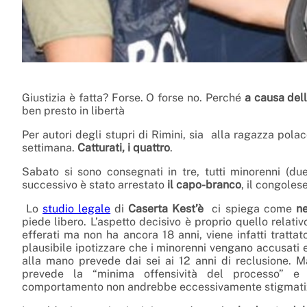
Giustizia è fatta? Forse. O forse no. Perché
a causa dell
ben presto in libertà
Per autori degli stupri di Rimini, sia alla ragazza pola
settimana.
Catturati, i quattro
.
Sabato si sono consegnati in tre, tutti minorenni (due
successivo è stato arrestato
il capo-branco
, il congole
Lo
studio legale
di
Caserta Kest’è
ci spiega come
ne
piede libero. L’aspetto decisivo è proprio quello relati
efferati ma non ha ancora 18 anni, viene infatti trattat
plausibile ipotizzare che i minorenni vengano accusati 
alla mano prevede dai sei ai 12 anni di reclusione. 
prevede la “minima offensività del processo” e la
comportamento non andrebbe eccessivamente stigmati