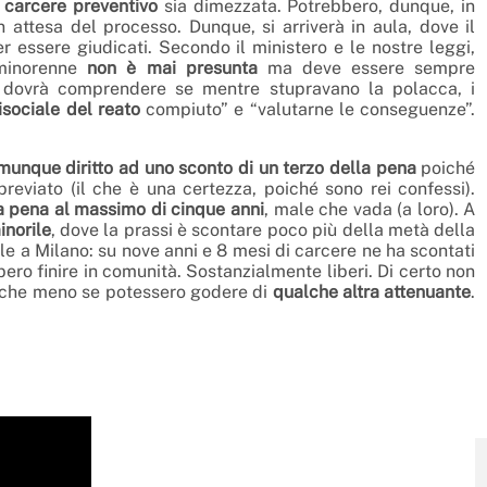
 carcere preventivo
sia dimezzata. Potrebbero, dunque, in
n attesa del processo. Dunque, si arriverà in aula, dove il
r essere giudicati. Secondo il ministero e le nostre leggi,
n minorenne
non è mai presunta
ma deve essere sempre
si dovrà comprendere se mentre stupravano la polacca, i
isociale del reato
compiuto” e “valutarne le conseguenze”.
munque diritto ad uno sconto di un terzo della pena
poiché
reviato (il che è una certezza, poiché sono rei confessi).
a pena al massimo di cinque anni
, male che vada (a loro). A
inorile
, dove la prassi è scontare poco più della metà della
le a Milano: su nove anni e 8 mesi di carcere ne ha scontati
ero finire in comunità. Sostanzialmente liberi. Di certo non
anche meno se potessero godere di
qualche altra attenuante
.