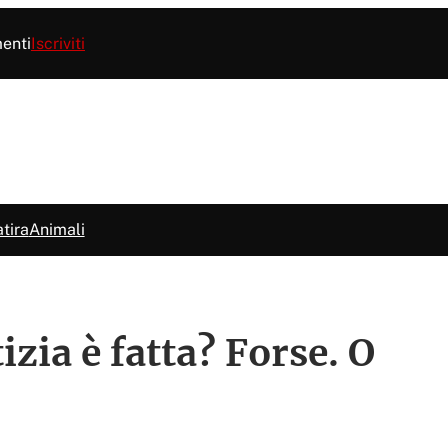
menti
Iscriviti
tira
Animali
izia è fatta? Forse. O