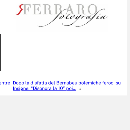
entre
Dopo la disfatta del Bernabeu polemiche feroci su
Insigne: “Disonora la 10” poi…
»