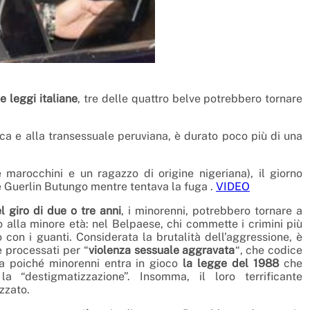
e leggi italiane
, tre delle quattro belve potrebbero tornare
cca e alla transessuale peruviana, è durato poco più di una
 marocchini e un ragazzo di origine nigeriana), il giorno
se Guerlin Butungo mentre tentava la fuga .
VIDEO
l giro di due o tre anni
, i minorenni, potrebbero tornare a
vo alla minore età: nel Belpaese, chi commette i crimini più
o con i guanti. Considerata la brutalità dell’aggressione, è
e processati per “
violenza sessuale aggravata
“, che codice
Ma poiché minorenni entra in gioco
la legge del 1988
che
 “destigmatizzazione”. Insomma, il loro terrificante
zzato.