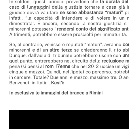
In soldoni, questi principi prevedono che
la durata del
caso di lungaggini della giustizia tornare a casa già i
giudice dovrà valutare
se sono abbastanza “maturi”
pe
infatti, “la capacità di intendere e di volere in u
dimostrata”. E ancora, secondo la nostra giustizia 
minorenni potessero “
rendersi conto del significato ant
Altrimenti, potrebbero essere prosciolti per immaturità.
Se, al contrario, venissero reputati “maturi”, avranno
co
minorenni
e di un altro terzo
se chiederanno il rito abb
Dunque, dall’aula di tribunale potrebbero uscire con
un
quel punto, entrerebbero nel circuito della
reclusione m
pena (si pensi al
rom 17enne
che nel 2012 uccise un vigi
cinque e mezzo). Quindi, nell’ipotetico percorso, potrebb
in carcere. Totale? Due anni e mezzo, massimo tre. O 
Benvenuti in Italia…
Kest’è
In esclusiva le immagini del branco a Rimini