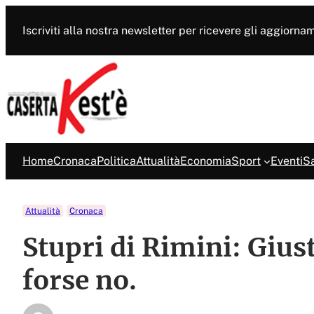
Vai
al
Iscriviti alla nostra newsletter per ricevere gli aggiorna
contenuto
Home
Cronaca
Politica
Attualità
Economia
Sport
Eventi
Sa
Attualità
Cronaca
Stupri di Rimini: Giust
forse no.