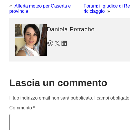
«
Allerta meteo per Caserta e
Forum: il giudice di Re
provincia
riciclaggio
»
Daniela Petrache
WordPress
X
LinkedIn
Lascia un commento
Il tuo indirizzo email non sarà pubblicato.
I campi obbligato
Commento
*