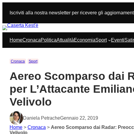
Vai
al
Iscriviti alla nostra newsletter per ricevere gli aggiornament
contenuto
Home
Cronaca
Politica
Attualità
Economia
Sport
Eventi
Sati
Cronaca
Sport
Aereo Scomparso dai R
per L’Attacante Emilian
Velivolo
Daniela Petrache
Gennaio 22, 2019
Home
>
Cronaca
>
Aereo Scomparso dai Radar: Preoccup
Velivolo