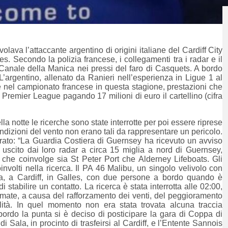
ava l’attaccante argentino di origini italiane del Cardiff City
s. Secondo la polizia francese, i collegamenti tra i radar e il
il Canale della Manica nei pressi del faro di Casquets. A bordo
.L’argentino, allenato da Ranieri nell’esperienza in Ligue 1 al
te nel campionato francese in questa stagione, prestazioni che
 Premier League pagando 17 milioni di euro il cartellino (cifra
lla notte le ricerche sono state interrotte per poi essere riprese
ondizioni del vento non erano tali da rappresentare un pericolo.
rato: “La Guardia Costiera di Guernsey ha ricevuto un avviso
uscito dai loro radar a circa 15 miglia a nord di Guernsey,
che coinvolge sia St Peter Port che Alderney Lifeboats. Gli
volti nella ricerca. Il PA 46 Malibu, un singolo velivolo con
a, a Cardiff, in Galles, con due persone a bordo quando è
tabilire un contatto. La ricerca è stata interrotta alle 02:00,
fermate, a causa del rafforzamento dei venti, del peggioramento
ilità. In quel momento non era stata trovata alcuna traccia
ordo la punta si è deciso di posticipare la gara di Coppa di
 Sala, in procinto di trasfeirsi al Cardiff, e l’Entente Sannois