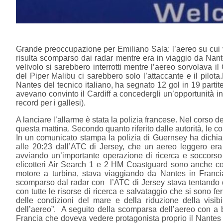
Grande preoccupazione per Emiliano Sala: l’aereo su cui vol
risulta scomparso dai radar mentre era in viaggio da Nante
velivolo si sarebbero interrotti mentre l’aereo sorvolava 
del Piper Malibu ci sarebbero solo l’attaccante e il pilota
Nantes del tecnico italiano, ha segnato 12 gol in 19 parti
avevano convinto il Cardiff a concedergli un’opportunità in
record per i gallesi).
A lanciare l’allarme è stata la polizia francese. Nel corso de
questa mattina. Secondo quanto riferito dalle autorità, le c
In un comunicato stampa la polizia di Guernsey ha dichia
alle 20:23 dall’ATC di Jersey, che un aereo leggero era 
avviando un’importante operazione di ricerca e soccorso 
elicotteri Air Search 1 e 2 HM Coastguard sono anche coin
motore a turbina, stava viaggiando da Nantes in Franci
scomparso dal radar con l’ATC di Jersey stava tentando di s
con tutte le risorse di ricerca e salvataggio che si sono 
delle condizioni del mare e della riduzione della visib
dell’aereo”.
A seguito della scomparsa dell’aereo con a b
Francia che doveva vedere protagonista proprio il Nantes di