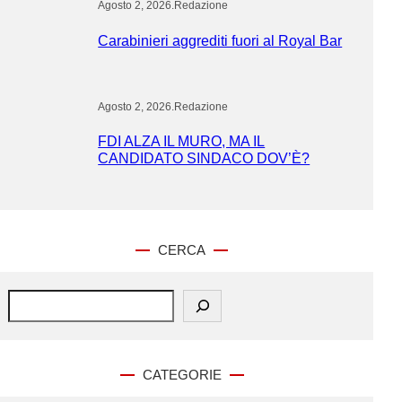
Agosto 2, 2026
.
Redazione
Carabinieri aggrediti fuori al Royal Bar
Agosto 2, 2026
.
Redazione
FDI ALZA IL MURO, MA IL
CANDIDATO SINDACO DOV’È?
CERCA
S
e
a
r
c
CATEGORIE
h