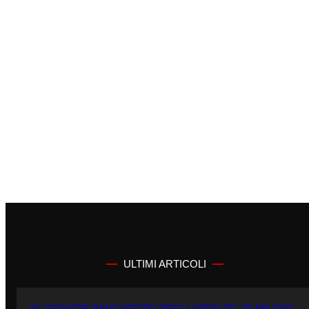
ULTIMI ARTICOLI
“IL GRANDE BANCHETTO DEGLI APPALTI”: 70 MILIONI