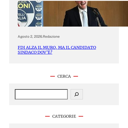
Agosto 2, 2026
.
Redazione
FDI ALZA IL MURO, MA IL CANDIDATO
SINDACO DOV’È?
CERCA
S
e
a
r
c
CATEGORIE
h