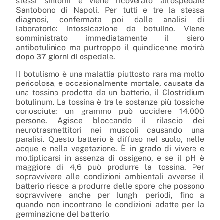
stessi sintomi e viene ricoverato all’ospedale
Santobono di Napoli. Per tutti e tre la stessa
diagnosi, confermata poi dalle analisi di
laboratorio: intossicazione da botulino. Viene
somministrato immediatamente il siero
antibotulinico ma purtroppo il quindicenne morirà
dopo 37 giorni di ospedale.
Il botulismo è una malattia piuttosto rara ma molto
pericolosa, e occasionalmente mortale, causata da
una tossina prodotta da un batterio, il Clostridium
botulinum. La tossina è tra le sostanze più tossiche
conosciute: un grammo può uccidere 14.000
persone. Agisce bloccando il rilascio dei
neurotrasmettitori nei muscoli causando una
paralisi. Questo batterio è diffuso nel suolo, nelle
acque e nella vegetazione. È in grado di vivere e
moltiplicarsi in assenza di ossigeno, e se il pH è
maggiore di 4,6 può produrre la tossina. Per
sopravvivere alle condizioni ambientali avverse il
batterio riesce a produrre delle spore che possono
sopravvivere anche per lunghi periodi, fino a
quando non incontrano le condizioni adatte per la
germinazione del batterio.