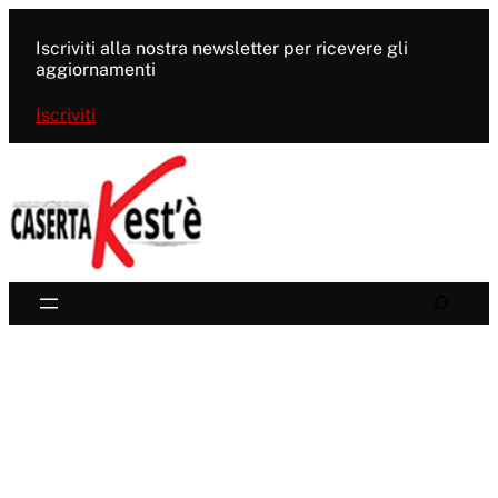
Vai
al
Iscriviti alla nostra newsletter per ricevere gli
contenuto
aggiornamenti
Iscriviti
Search