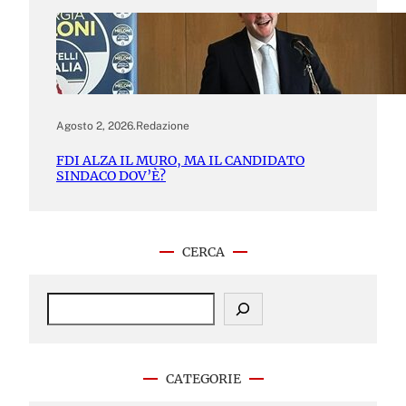
Agosto 2, 2026
.
Redazione
FDI ALZA IL MURO, MA IL CANDIDATO
SINDACO DOV’È?
CERCA
S
e
a
r
c
CATEGORIE
h